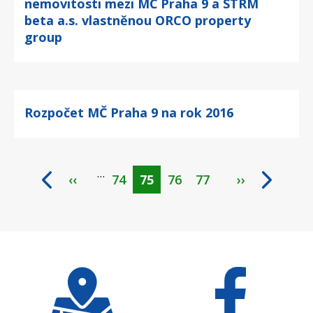
nemovitosti mezi MČ Praha 9 a STRM
beta a.s. vlastněnou ORCO property
group
Rozpočet MČ Praha 9 na rok 2016
…
‹‹
Page
74
Aktuální
75
Page
76
Page
77
››
Pagination
stránka