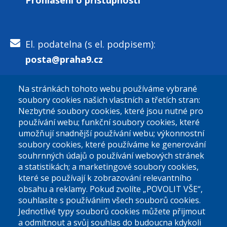
El. podatelna (s el. podpisem):
posta@praha9.cz
Na stránkách tohoto webu používáme vybrané
El. podatelna (bez el. podpisu):
soubory cookies našich vlastních a třetích stran:
podatelna@praha9.cz
Nezbytné soubory cookies, které jsou nutné pro
používání webu; funkční soubory cookies, které
umožňují snadnější používání webu; výkonnostní
soubory cookies, které používáme ke generování
souhrnných údajů o používání webových stránek
a statistikách; a marketingové soubory cookies,
které se používají k zobrazování relevantního
Úřední dny:
obsahu a reklamy. Pokud zvolíte „POVOLIT VŠE“,
souhlasíte s používáním všech souborů cookies.
Jednotlivé typy souborů cookies můžete přijmout
Po a St: 08.00-12.00; 13.00-18.00
a odmítnout a svůj souhlas do budoucna kdykoli