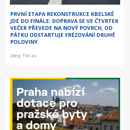
PRVNÍ ETAPA REKONSTRUKCE KBELSKÉ
JDE DO FINÁLE: DOPRAVA SE VE ČTVRTEK
VEČER PŘEVEDE NA NOVÝ POVRCH, OD
PÁTKU ODSTARTUJE FRÉZOVÁNÍ DRUHÉ
POLOVINY
Zdroj: TSK a.s.