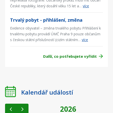
nepřikládá fotografie. Občanský průkaz musí mít občan
České republiky, který dosáhl věku 15 let a…
více
Trvalý pobyt - přihlášení, změna
Evidence obyvatel – změna trvalého pobytu Přihlášení k
trvalému pobytu provádí ÚMČ Praha 9 pouze občanům
s českou státní příslušností (cizím státním…
více
Další, co potřebujete vyřídit
Kalendář událostí
2026