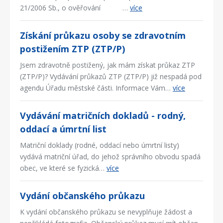
21/2006 Sb., o ověřování …
více
Získání průkazu osoby se zdravotním
postižením ZTP (ZTP/P)
Jsem zdravotně postižený, jak mám získat průkaz ZTP
(ZTP/P)? Vydávání průkazů ZTP (ZTP/P) již nespadá pod
agendu Úřadu městské části. Informace Vám…
více
Vydávání matričních dokladů - rodný,
oddací a úmrtní list
Matriční doklady (rodné, oddací nebo úmrtní listy)
vydává matriční úřad, do jehož správního obvodu spadá
obec, ve které se fyzická…
více
Vydání občanského průkazu
K vydání občanského průkazu se nevyplňuje žádost a