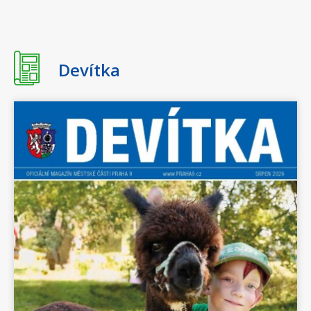
18:00 - 20:00
Doprovodný program k
výstavě Where Do
Pigeons Sleep? / koncert
Devítka
Richarda Hronského
22. března 2026
neděle
15:00 - 17:00
Zprávy z oblohy / Neděle
pro rodiny s dětmi s
Oksanou Sadovenko
1. dubna 2026
středa
Celý den
OTEVŘENÁ ŠKOLNÍ
HŘIŠTĚ PRO VEŘEJNOST
2026
2. dubna 2026
čtvrtek