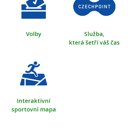
2026
9. dubna 2026
čtvrtek
Celý den
OTEVŘENÁ ŠKOLNÍ
Volby
Služba,
HŘIŠTĚ PRO VEŘEJNOST
která šetří váš čas
2026
10. dubna 2026
pátek
Celý den
OTEVŘENÁ ŠKOLNÍ
HŘIŠTĚ PRO VEŘEJNOST
2026
11. dubna 2026
sobota
Interaktivní
Celý den
OTEVŘENÁ ŠKOLNÍ
sportovní mapa
HŘIŠTĚ PRO VEŘEJNOST
2026