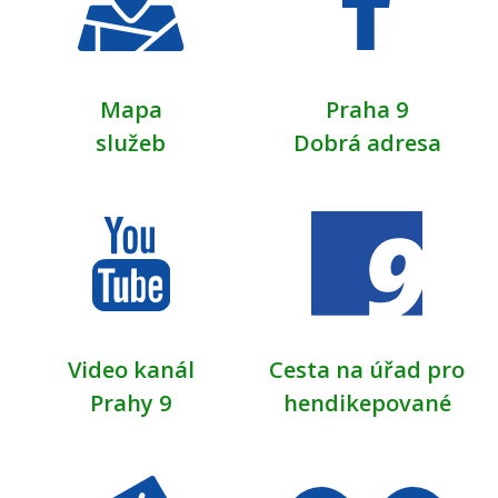
HŘIŠTĚ PRO VEŘEJNOST
2026
6. dubna 2026
pondělí
Mapa
Praha 9
služeb
Dobrá adresa
Celý den
OTEVŘENÁ ŠKOLNÍ
HŘIŠTĚ PRO VEŘEJNOST
2026
7. dubna 2026
úterý
Celý den
OTEVŘENÁ ŠKOLNÍ
HŘIŠTĚ PRO VEŘEJNOST
2026
Video kanál
Cesta na úřad pro
Prahy 9
hendikepované
8. dubna 2026
středa
Celý den
OTEVŘENÁ ŠKOLNÍ
HŘIŠTĚ PRO VEŘEJNOST