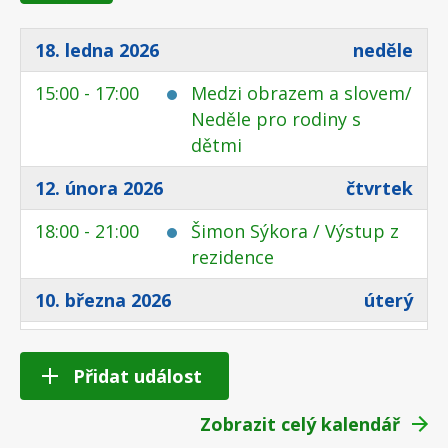
18. ledna 2026
neděle
15:00 - 17:00
Medzi obrazem a slovem/
Neděle pro rodiny s
dětmi
12. února 2026
čtvrtek
18:00 - 21:00
Šimon Sýkora / Výstup z
rezidence
10. března 2026
úterý
18:00 - 20:00
Endemitní Kultivar:
Komentovaná prohlídka s
Přidat událost
večeří
Zobrazit celý kalendář
19. března 2026
čtvrtek