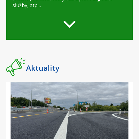
služby, atp…
Aktuality