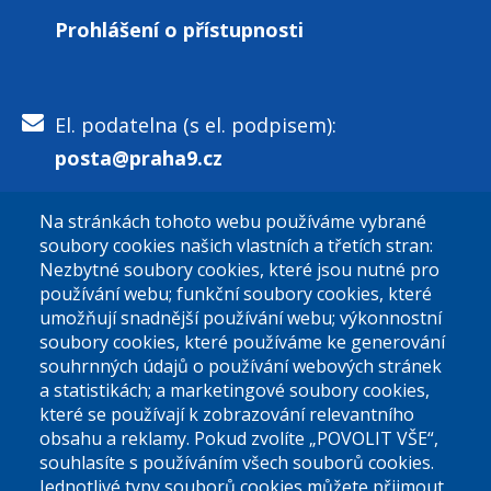
Prohlášení o přístupnosti
15. dubna 2026
středa
Celý den
OTEVŘENÁ ŠKOLNÍ
HŘIŠTĚ PRO VEŘEJNOST
El. podatelna (s el. podpisem):
2026
posta@praha9.cz
16. dubna 2026
čtvrtek
Na stránkách tohoto webu používáme vybrané
Celý den
OTEVŘENÁ ŠKOLNÍ
El. podatelna (bez el. podpisu):
soubory cookies našich vlastních a třetích stran:
HŘIŠTĚ PRO VEŘEJNOST
podatelna@praha9.cz
Nezbytné soubory cookies, které jsou nutné pro
2026
používání webu; funkční soubory cookies, které
umožňují snadnější používání webu; výkonnostní
17. dubna 2026
pátek
soubory cookies, které používáme ke generování
souhrnných údajů o používání webových stránek
Celý den
OTEVŘENÁ ŠKOLNÍ
a statistikách; a marketingové soubory cookies,
HŘIŠTĚ PRO VEŘEJNOST
které se používají k zobrazování relevantního
Úřední dny:
2026
obsahu a reklamy. Pokud zvolíte „POVOLIT VŠE“,
souhlasíte s používáním všech souborů cookies.
18. dubna 2026
sobota
Jednotlivé typy souborů cookies můžete přijmout