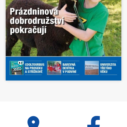
Celý den
OTEVŘENÁ ŠKOLNÍ
HŘIŠTĚ PRO VEŘEJNOST
2026
3. dubna 2026
pátek
Celý den
OTEVŘENÁ ŠKOLNÍ
HŘIŠTĚ PRO VEŘEJNOST
2026
4. dubna 2026
sobota
Celý den
OTEVŘENÁ ŠKOLNÍ
HŘIŠTĚ PRO VEŘEJNOST
2026
5. dubna 2026
neděle
Celý den
OTEVŘENÁ ŠKOLNÍ