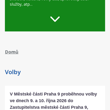
služby, atp…
Drobečková
Domů
navigace
Volby
V Městské části Praha 9 proběhnou volby
ve dnech 9. a 10. října 2026 do
Zastupitelstva městské části Praha 9,