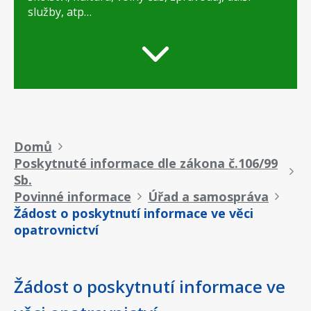
služby, atp…
Drobečková
Domů
Poskytnuté informace dle zákona č.106/99
navigace
Sb.
Povinné informace
Úřad a samospráva
Žádost o poskytnutí informace ve věci
opatrovnictví
Žádost o poskytnutí informace ve