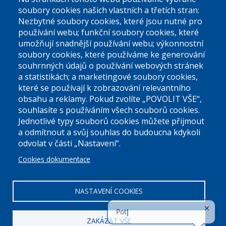
El. podatelna (bez el. podpisu):
soubory cookies našich vlastních a třetích stran:
podatelna@praha9.cz
Nezbytné soubory cookies, které jsou nutné pro
používání webu; funkční soubory cookies, které
umožňují snadnější používání webu; výkonnostní
soubory cookies, které používáme ke generování
souhrnných údajů o používání webových stránek
a statistikách; a marketingové soubory cookies,
které se používají k zobrazování relevantního
Úřední dny:
obsahu a reklamy. Pokud zvolíte „POVOLIT VŠE“,
souhlasíte s používáním všech souborů cookies.
Jednotlivé typy souborů cookies můžete přijmout
Po a St: 08.00-12.00; 13.00-18.00
a odmítnout a svůj souhlas do budoucna kdykoli
Úřední hodiny
odvolat v části „Nastavení“.
Cookies dokumentace
ID datové schránky:
nddbppc
IČ:
00063894
DIČ:
CZ00063894
NASTAVENÍ COOKIES
ZAKÁZAT VŠE