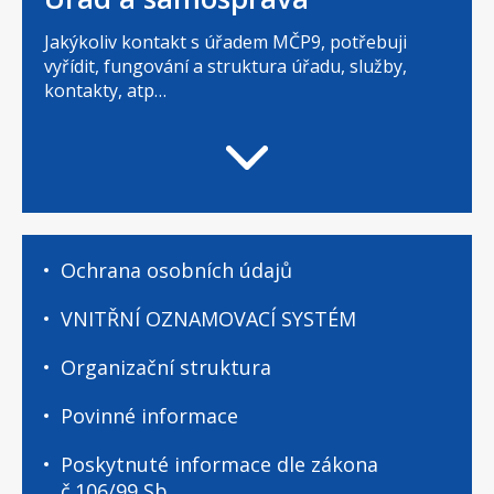
Jakýkoliv kontakt s úřadem MČP9, potřebuji
vyřídit, fungování a struktura úřadu, služby,
kontakty, atp…
Úřad
Ochrana osobních údajů
a
samospráva
VNITŘNÍ OZNAMOVACÍ SYSTÉM
-
podstránky
Organizační struktura
Povinné informace
Poskytnuté informace dle zákona
č.106/99 Sb.