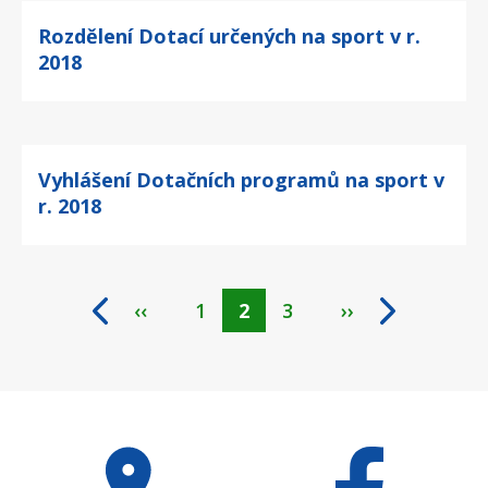
Rozdělení Dotací určených na sport v r.
2018
Vyhlášení Dotačních programů na sport v
r. 2018
‹‹
Page
1
Aktuální
2
Page
3
››
Pagination
stránka