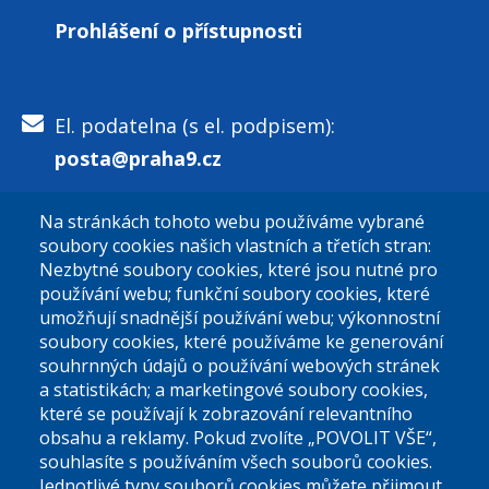
Prohlášení o přístupnosti
El. podatelna (s el. podpisem):
posta@praha9.cz
Na stránkách tohoto webu používáme vybrané
El. podatelna (bez el. podpisu):
soubory cookies našich vlastních a třetích stran:
podatelna@praha9.cz
Nezbytné soubory cookies, které jsou nutné pro
používání webu; funkční soubory cookies, které
umožňují snadnější používání webu; výkonnostní
soubory cookies, které používáme ke generování
souhrnných údajů o používání webových stránek
a statistikách; a marketingové soubory cookies,
které se používají k zobrazování relevantního
Úřední dny:
obsahu a reklamy. Pokud zvolíte „POVOLIT VŠE“,
souhlasíte s používáním všech souborů cookies.
Jednotlivé typy souborů cookies můžete přijmout