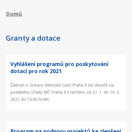
Drobečková
Domů
navigace
Granty a dotace
Vyhlášení programů pro poskytování
dotací pro rok 2021
Žádosti o Dotace Městské části Praha 9 lze doručit na
podatelnu Úřadu MČ Praha 9 v termínu od 21. 1. do 19. 2.
2021 do 13.00 hodin.
Program na podporu projektů ke zlepšení