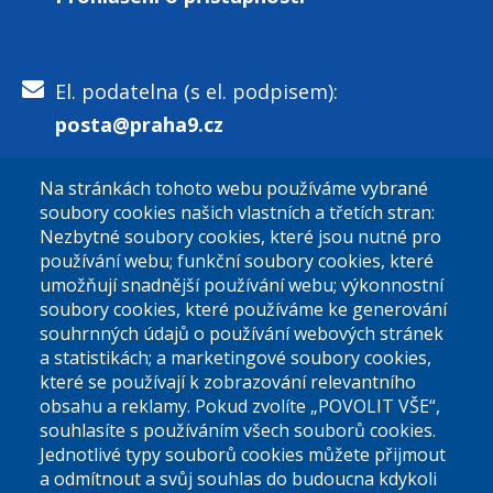
El. podatelna (s el. podpisem):
posta@praha9.cz
Na stránkách tohoto webu používáme vybrané
El. podatelna (bez el. podpisu):
soubory cookies našich vlastních a třetích stran:
podatelna@praha9.cz
Nezbytné soubory cookies, které jsou nutné pro
používání webu; funkční soubory cookies, které
umožňují snadnější používání webu; výkonnostní
soubory cookies, které používáme ke generování
souhrnných údajů o používání webových stránek
a statistikách; a marketingové soubory cookies,
které se používají k zobrazování relevantního
Úřední dny:
obsahu a reklamy. Pokud zvolíte „POVOLIT VŠE“,
souhlasíte s používáním všech souborů cookies.
Jednotlivé typy souborů cookies můžete přijmout
Po a St: 08.00-12.00; 13.00-18.00
a odmítnout a svůj souhlas do budoucna kdykoli