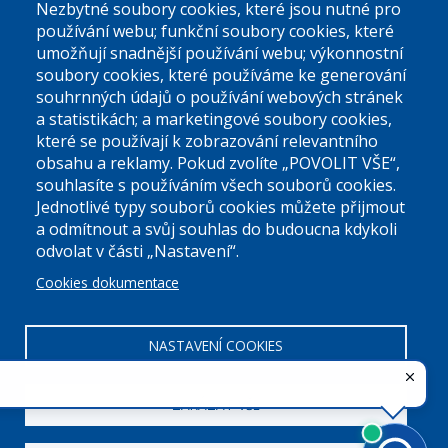
podatelna@praha9.cz
Nezbytné soubory cookies, které jsou nutné pro
používání webu; funkční soubory cookies, které
umožňují snadnější používání webu; výkonnostní
soubory cookies, které používáme ke generování
souhrnných údajů o používání webových stránek
a statistikách; a marketingové soubory cookies,
které se používají k zobrazování relevantního
Úřední dny:
obsahu a reklamy. Pokud zvolíte „POVOLIT VŠE“,
souhlasíte s používáním všech souborů cookies.
Jednotlivé typy souborů cookies můžete přijmout
Po a St: 08.00-12.00; 13.00-18.00
a odmítnout a svůj souhlas do budoucna kdykoli
Úřední hodiny
odvolat v části „Nastavení“.
Cookies dokumentace
ID datové schránky:
nddbppc
IČ:
00063894
DIČ:
CZ00063894
NASTAVENÍ COOKIES
ZAKÁZAT VŠE