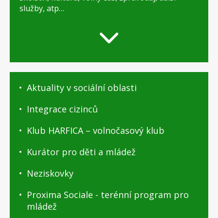
služby, atp…
O
Aktuality v sociální oblasti
Praze
9
Integrace cizinců
-
podstránky
Klub HARFICA – volnočasový klub
Kurátor pro děti a mládež
Neziskovky
Proxima Sociale - terénní program pro
mládež