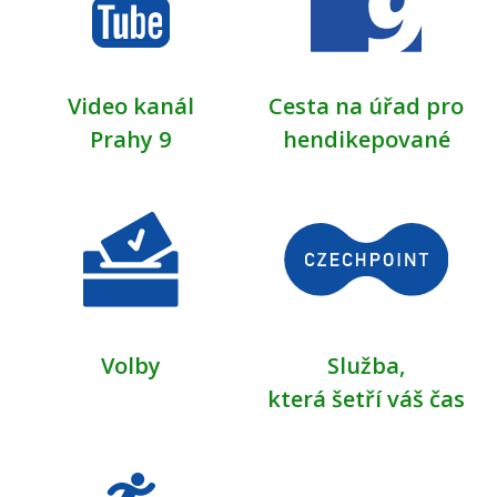
Video kanál
Cesta na úřad pro
Prahy 9
hendikepované
Volby
Služba,
která šetří váš čas