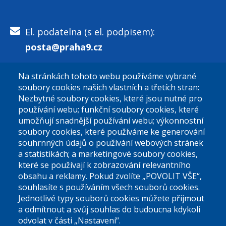
El. podatelna (s el. podpisem):
posta@praha9.cz
Na stránkách tohoto webu používáme vybrané
El. podatelna (bez el. podpisu):
soubory cookies našich vlastních a třetích stran:
podatelna@praha9.cz
Nezbytné soubory cookies, které jsou nutné pro
používání webu; funkční soubory cookies, které
umožňují snadnější používání webu; výkonnostní
soubory cookies, které používáme ke generování
souhrnných údajů o používání webových stránek
a statistikách; a marketingové soubory cookies,
které se používají k zobrazování relevantního
Úřední dny:
obsahu a reklamy. Pokud zvolíte „POVOLIT VŠE“,
souhlasíte s používáním všech souborů cookies.
Jednotlivé typy souborů cookies můžete přijmout
Po a St: 08.00-12.00; 13.00-18.00
a odmítnout a svůj souhlas do budoucna kdykoli
Úřední hodiny
odvolat v části „Nastavení“.