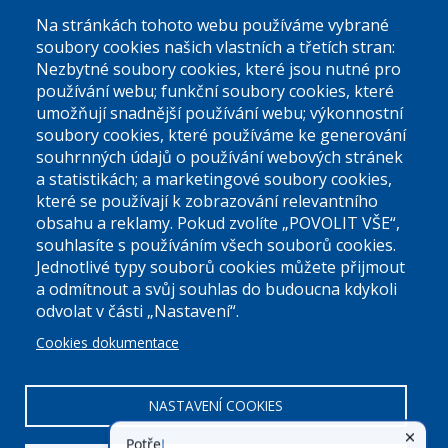
Na stránkách tohoto webu používáme vybrané
El. podatelna (bez el. podpisu):
soubory cookies našich vlastních a třetích stran:
podatelna@praha9.cz
Nezbytné soubory cookies, které jsou nutné pro
používání webu; funkční soubory cookies, které
umožňují snadnější používání webu; výkonnostní
soubory cookies, které používáme ke generování
souhrnných údajů o používání webových stránek
a statistikách; a marketingové soubory cookies,
které se používají k zobrazování relevantního
Úřední dny:
obsahu a reklamy. Pokud zvolíte „POVOLIT VŠE“,
souhlasíte s používáním všech souborů cookies.
Jednotlivé typy souborů cookies můžete přijmout
Po a St: 08.00-12.00; 13.00-18.00
a odmítnout a svůj souhlas do budoucna kdykoli
Úřední hodiny
odvolat v části „Nastavení“.
Cookies dokumentace
ID datové schránky:
nddbppc
IČ:
00063894
DIČ:
CZ00063894
NASTAVENÍ COOKIES