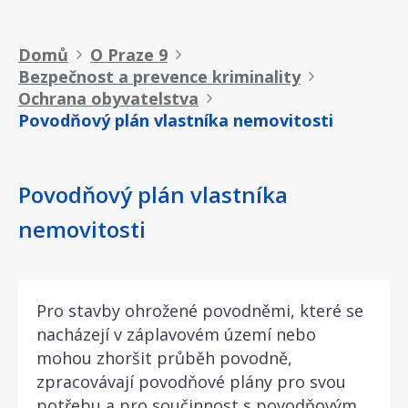
Drobečková
Domů
O Praze 9
Bezpečnost a prevence kriminality
navigace
Ochrana obyvatelstva
Povodňový plán vlastníka nemovitosti
Povodňový plán vlastníka
nemovitosti
Pro stavby ohrožené povodněmi, které se
nacházejí v záplavovém území nebo
mohou zhoršit průběh povodně,
zpracovávají povodňové plány pro svou
potřebu a pro součinnost s povodňovým