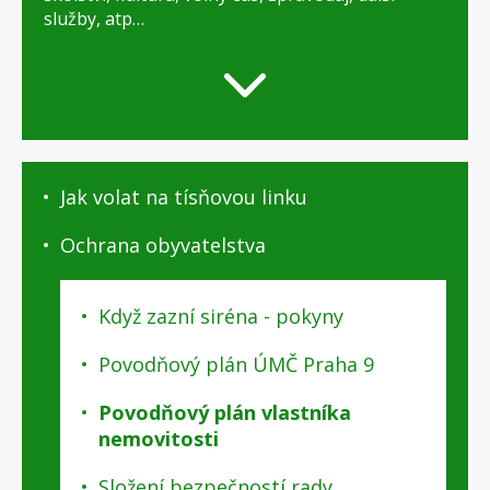
služby, atp…
O
Jak volat na tísňovou linku
Praze
9
Ochrana obyvatelstva
-
podstránky
Když zazní siréna - pokyny
Povodňový plán ÚMČ Praha 9
Povodňový plán vlastníka
nemovitosti
Složení bezpečností rady