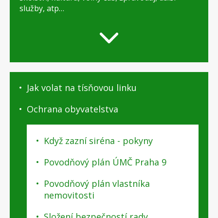
služby, atp…
O
Jak volat na tísňovou linku
Praze
9
Ochrana obyvatelstva
-
podstránky
Když zazní siréna - pokyny
Povodňový plán ÚMČ Praha 9
Povodňový plán vlastníka
nemovitosti
Složení bezpečností rady