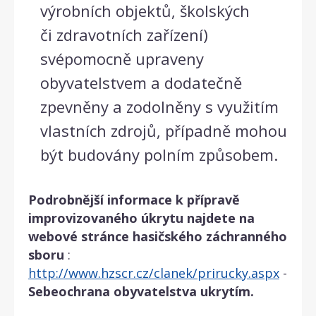
výrobních objektů, školských
či zdravotních zařízení)
svépomocně upraveny
obyvatelstvem a dodatečně
zpevněny a zodolněny s využitím
vlastních zdrojů, případně mohou
být budovány polním způsobem.
Podrobnější informace k přípravě
improvizovaného úkrytu najdete na
webové stránce hasičského záchranného
sboru
:
http://www.hzscr.cz/clanek/prirucky.aspx
-
Sebeochrana obyvatelstva ukrytím.