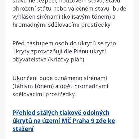
stavu nebezpečí, nouzovém stavu, stavu
ohrožení státu nebo válečném stavu bude
vyhlášen sirénami (kolísavým tónem) a
hromadnými sdělovacími prostředky.
Před nástupem osob do úkrytů se tyto
úkryty zprovozňují dle Plánu ukrytí
obyvatelstva (Krizový plán)
Ukončení bude oznámeno sirénami
(táhlým tónem) a opět hromadnými
sdělovacími prostředky.
Přehled stálých tlakově odolných
úkrytů na území MČ Praha 9 zde ke
stažení