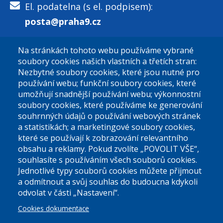
El. podatelna (s el. podpisem):
posta@praha9.cz
Na stránkách tohoto webu používáme vybrané
El. podatelna (bez el. podpisu):
soubory cookies našich vlastních a třetích stran:
podatelna@praha9.cz
Nezbytné soubory cookies, které jsou nutné pro
používání webu; funkční soubory cookies, které
umožňují snadnější používání webu; výkonnostní
soubory cookies, které používáme ke generování
souhrnných údajů o používání webových stránek
a statistikách; a marketingové soubory cookies,
které se používají k zobrazování relevantního
Úřední dny:
obsahu a reklamy. Pokud zvolíte „POVOLIT VŠE“,
souhlasíte s používáním všech souborů cookies.
Jednotlivé typy souborů cookies můžete přijmout
Po a St: 08.00-12.00; 13.00-18.00
a odmítnout a svůj souhlas do budoucna kdykoli
Úřední hodiny
odvolat v části „Nastavení“.
Cookies dokumentace