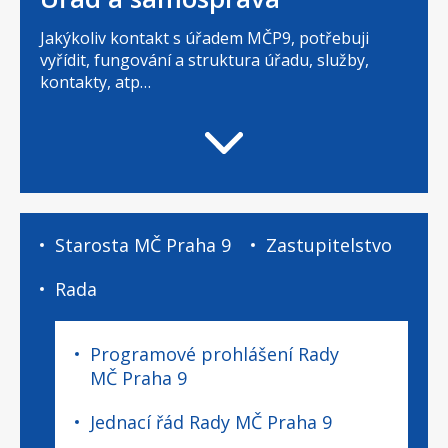
Jakýkoliv kontakt s úřadem MČP9, potřebuji
vyřídit, fungování a struktura úřadu, služby,
kontakty, atp…
Úřad
Starosta MČ Praha 9
Zastupitelstvo
a
samospráva
Rada
-
podstránky
Programové prohlášení Rady
MČ Praha 9
Jednací řád Rady MČ Praha 9