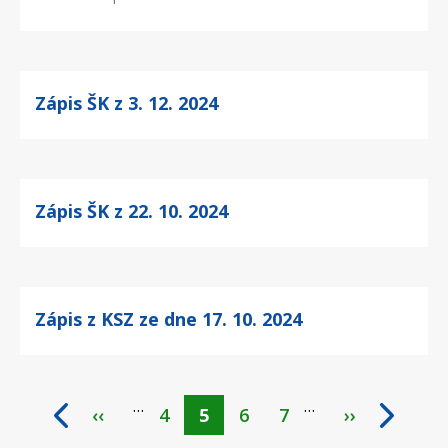
Zápis ŠK z 3. 12. 2024
Zápis ŠK z 22. 10. 2024
Zápis z KSZ ze dne 17. 10. 2024
…
…
‹‹
Page
4
Aktuální
5
Page
6
Page
7
››
Pagination