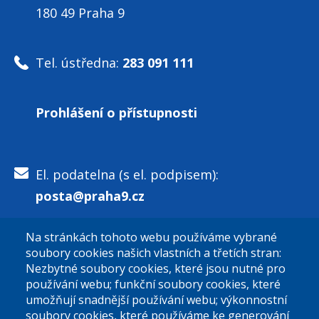
180 49 Praha 9
Tel. ústředna:
283 091 111
Prohlášení o přístupnosti
El. podatelna (s el. podpisem):
posta@praha9.cz
Na stránkách tohoto webu používáme vybrané
El. podatelna (bez el. podpisu):
soubory cookies našich vlastních a třetích stran:
podatelna@praha9.cz
Nezbytné soubory cookies, které jsou nutné pro
používání webu; funkční soubory cookies, které
umožňují snadnější používání webu; výkonnostní
soubory cookies, které používáme ke generování