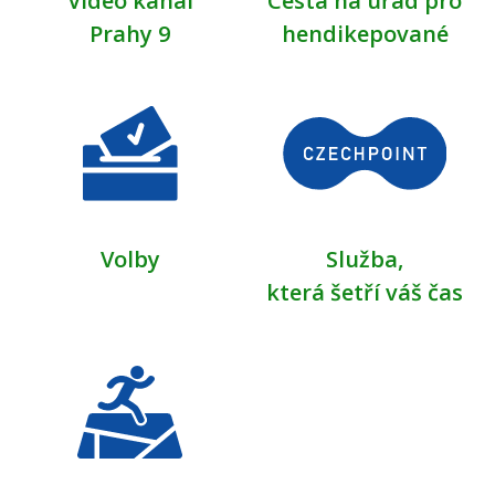
Video kanál
Cesta na úřad pro
Prahy 9
hendikepované
Volby
Služba,
která šetří váš čas