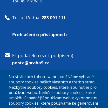
180 49 Praha 9
Tel. ústředna:
283 091 111
Prohlášení o přístupnosti
El. podatelna (s el. podpisem):
posta@praha9.cz
Na stránkách tohoto webu používáme vybrané
El. podatelna (bez el. podpisu):
soubory cookies našich vlastních a třetích stran:
podatelna@praha9.cz
Nezbytné soubory cookies, které jsou nutné pro
používání webu; funkční soubory cookies, které
umožňují snadnější používání webu; výkonnostní
soubory cookies, které používáme ke generování