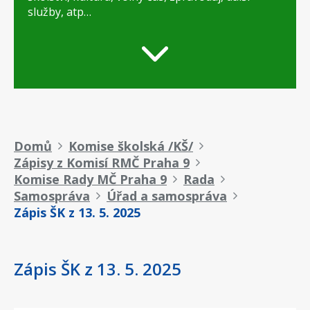
služby, atp…
Drobečková
Domů
Komise školská /KŠ/
Zápisy z Komisí RMČ Praha 9
navigace
Komise Rady MČ Praha 9
Rada
Samospráva
Úřad a samospráva
Zápis ŠK z 13. 5. 2025
Zápis ŠK z 13. 5. 2025