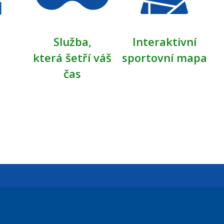
Služba,
Interaktivní
která šetří váš
sportovní mapa
čas
Úřední dny: