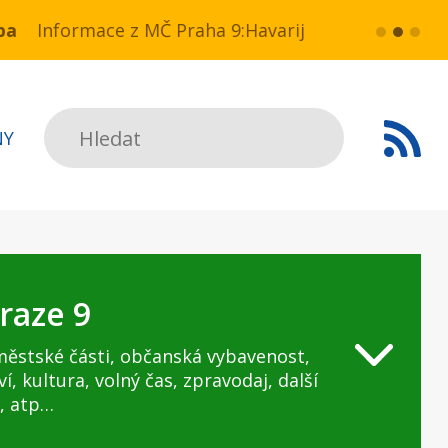
a NN v ul. Drahobejlova,
ce z MČ Praha 9:Havarijní stav ulice Kbelská (úse
více...
HAVARIJNÍ 
Hledat
NY
raze 9
městské části, občanská vybavenost,
ví, kultura, volný čas, zpravodaj, další
, atp…