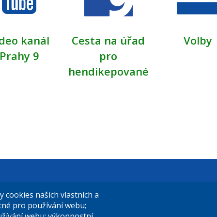
deo kanál
Cesta na úřad
Volby
Prahy 9
pro
hendikepované
t Praha 9
El. podatelna (s el. podpisem):
cookies našich vlastních a
14/324
posta@praha9.cz
utné pro používání webu;
užívání webu; výkonnostní