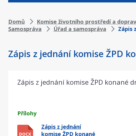
Drobečková
Domů
Komise životního prostředí a dopra
Samospráva
Úřad a samospráva
Zápis 
navigace
Zápis z jednání komise ŽPD ko
Zápis z jednání komise ŽPD konané d
Přílohy
Zápis z jednání
komise ŽPD konané
DOCX