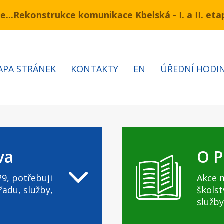
ukce komunikace Kbelská - I. a II. etapa
mínu 3.7 – 7.8.2026 bude probíhat obnova kabelů VN 
Informa
APA STRÁNEK
KONTAKTY
EN
ÚŘEDNÍ HODI
va
O P
9, potřebuji
Akce 
řadu, služby,
školst
služby