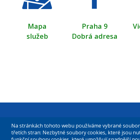
Mapa
Praha 9
Vi
služeb
Dobrá adresa
Městská čás
Na stránkách tohoto webu používáme vybrané soubory 
Sokolovská 
třetích stran: Nezbytné soubory cookies, které jsou n
funkční soubory cookies, které umožňují snadnější po