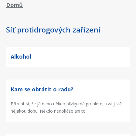
Drobečková
Domů
navigace
Síť protidrogových zařízení
Alkohol
Kam se obrátit o radu?
Přiznat si, že já nebo někdo blízký má problém, trvá jistě
nějakou dobu. Někdo nedokáže ani to.