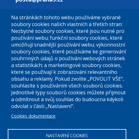
Na stránkách tohoto webu používáme vybrané
El. podatelna (bez el. podpisu):
soubory cookies našich vlastních a třetích stran:
podatelna@praha9.cz
Nezbytné soubory cookies, které jsou nutné pro
používání webu; funkční soubory cookies, které
umožňují snadnější používání webu; výkonnostní
soubory cookies, které používáme ke generování
souhrnných údajů o používání webových stránek
a statistikách; a marketingové soubory cookies,
které se používají k zobrazování relevantního
Úřední dny:
obsahu a reklamy. Pokud zvolíte „POVOLIT VŠE“,
souhlasíte s používáním všech souborů cookies.
Jednotlivé typy souborů cookies můžete přijmout
Po a St: 08.00-12.00; 13.00-18.00
a odmítnout a svůj souhlas do budoucna kdykoli
Úřední hodiny
odvolat v části „Nastavení“.
Cookies dokumentace
ID datové schránky:
nddbppc
IČ:
00063894
DIČ:
CZ00063894
NASTAVENÍ COOKIES