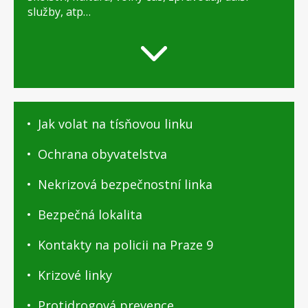
služby, atp…
O
Jak volat na tísňovou linku
Praze
9
Ochrana obyvatelstva
-
podstránky
Nekrizová bezpečnostní linka
Bezpečná lokalita
Kontakty na policii na Praze 9
Krizové linky
Protidrogová prevence