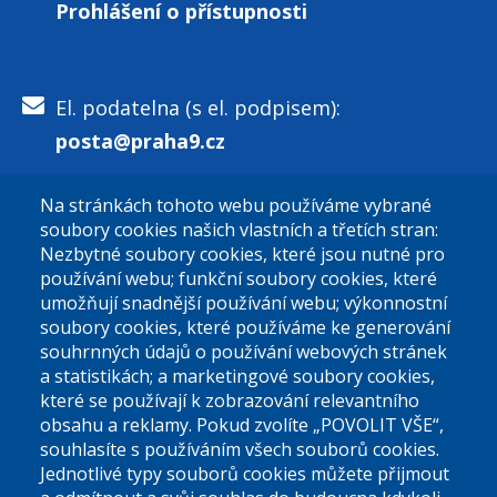
Prohlášení o přístupnosti
El. podatelna (s el. podpisem):
posta@praha9.cz
Na stránkách tohoto webu používáme vybrané
El. podatelna (bez el. podpisu):
soubory cookies našich vlastních a třetích stran:
podatelna@praha9.cz
Nezbytné soubory cookies, které jsou nutné pro
používání webu; funkční soubory cookies, které
umožňují snadnější používání webu; výkonnostní
soubory cookies, které používáme ke generování
souhrnných údajů o používání webových stránek
a statistikách; a marketingové soubory cookies,
které se používají k zobrazování relevantního
Úřední dny:
obsahu a reklamy. Pokud zvolíte „POVOLIT VŠE“,
souhlasíte s používáním všech souborů cookies.
Jednotlivé typy souborů cookies můžete přijmout
Po a St: 08.00-12.00; 13.00-18.00