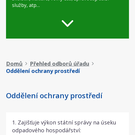
služby, atp…
Drobečková
Domů
Přehled odborů úřadu
Oddělení ochrany prostředí
navigace
Oddělení ochrany prostředí
1. Zajišťuje výkon státní správy na úseku
odpadového hospodářství: