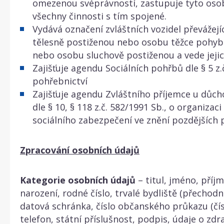
omezenou svéprávností, zastupuje tyto oso
všechny činnosti s tím spojené.
Vydává označení zvláštních vozidel převážej
tělesně postiženou nebo osobu těžce pohyb
nebo osobu sluchově postiženou a vede jejic
Zajišťuje agendu Sociálních pohřbů dle § 5 z.
pohřebnictví
Zajišťuje agendu Zvláštního příjemce u důc
dle § 10, § 118 z.č. 582/1991 Sb., o organizac
sociálního zabezpečení ve znění pozdějších 
Zpracování osobních údajů
Kategorie osobních údajů
– titul, jméno, příj
narození, rodné číslo, trvalé bydliště (přechodn
datová schránka, číslo občanského průkazu (čís
telefon, státní příslušnost, podpis, údaje o zd