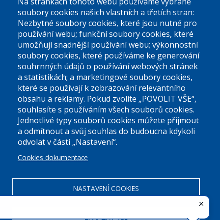
Na stránkách tohoto webu používáme vybrané
El. podatelna (bez el. podpisu):
soubory cookies našich vlastních a třetích stran:
podatelna@praha9.cz
Nezbytné soubory cookies, které jsou nutné pro
používání webu; funkční soubory cookies, které
umožňují snadnější používání webu; výkonnostní
soubory cookies, které používáme ke generování
souhrnných údajů o používání webových stránek
a statistikách; a marketingové soubory cookies,
které se používají k zobrazování relevantního
Úřední dny:
obsahu a reklamy. Pokud zvolíte „POVOLIT VŠE“,
souhlasíte s používáním všech souborů cookies.
Jednotlivé typy souborů cookies můžete přijmout
Po a St: 08.00-12.00; 13.00-18.00
a odmítnout a svůj souhlas do budoucna kdykoli
Úřední hodiny
odvolat v části „Nastavení“.
Cookies dokumentace
ID datové schránky:
nddbppc
IČ:
00063894
DIČ:
CZ00063894
NASTAVENÍ COOKIES
ZAKÁZAT VŠE