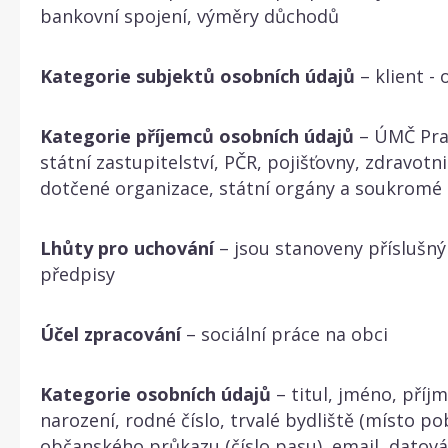
bankovní spojení, výměry důchodů
Kategorie subjektů osobních údajů
– klient -
Kategorie příjemců osobních údajů
– ÚMČ Prah
státní zastupitelství, PČR, pojišťovny, zdravotni
dotčené organizace, státní orgány a soukromé 
Lhůty pro uchování
– jsou stanoveny příslušný
předpisy
Účel zpracování
– sociální práce na obci
Kategorie osobních údajů
– titul, jméno, příj
narození, rodné číslo, trvalé bydliště (místo pob
občanského průkazu (číslo pasu), email, datová