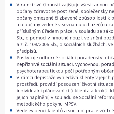
V rámci své činnosti zajišťuje všestrannou pé
občany zdravotně postižené, společensky ne
občany omezené či zbavené způsobilosti k
a o občany vedené v seznamu uchazečů o z
příslušným úřadem práce, v souladu se záko
Sb., o pomoci v hmotné nouzi, ve znění pozd
a z. č. 108/2006 Sb., o sociálních službách, v
předpisů.
Poskytuje odborné sociální poradenství ob
nepříznivé sociální situaci, výchovnou, pora
psychoterapeutickou péči potřebným obča
V rámci depistáže vyhledává klienty v jejich
prostředí, provádí posouzení životní situace 
individuální plánování cílů klienta a kroků, 
jejich naplnění, v souladu se Sociální reformo
metodického pokynu MPSV.
Vede evidenci klientů a sociální práce včetně