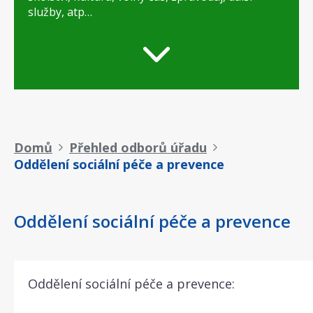
služby, atp…
Drobečková
Domů
Přehled odborů úřadu
Oddělení sociální péče a prevence
navigace
Oddělení sociální péče a prevence
Oddělení sociální péče a prevence: