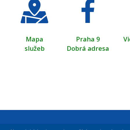
Mapa
Praha 9
Vi
služeb
Dobrá adresa
Městská čás