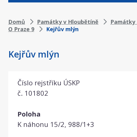
Drobečková
Domů
Památky v Hloubětíně
Památky 
O Praze 9
Kejřův mlýn
navigace
Kejřův mlýn
Číslo rejstříku ÚSKP
č. 101802
Poloha
K náhonu 15/2, 988/1+3