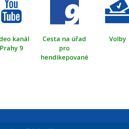
deo kanál
Cesta na úřad
Volby
Prahy 9
pro
hendikepované
t Praha 9
El. podatelna (s el. podpisem):