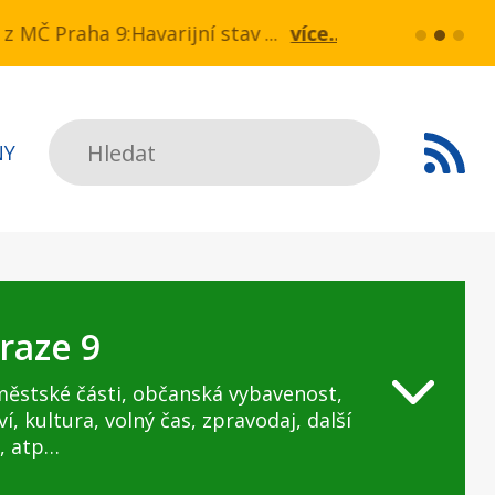
 v ul. Drahobejlova,
z MČ Praha 9:Havarijní stav ulice Kbelská (úsek No
více...
HAVARIJNÍ STA
Hledat
NY
raze 9
městské části, občanská vybavenost,
ví, kultura, volný čas, zpravodaj, další
, atp…