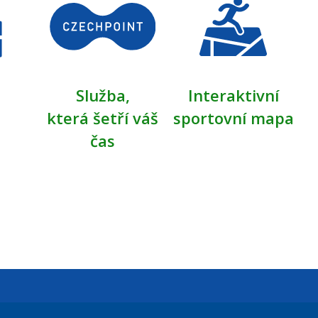
Služba,
Interaktivní
která šetří váš
sportovní mapa
čas
Úřední dny: