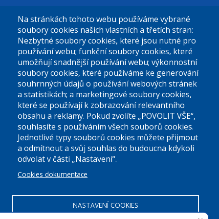
Na stránkách tohoto webu používáme vybrané
El. podatelna (bez el. podpisu):
soubory cookies našich vlastních a třetích stran:
podatelna@praha9.cz
Nezbytné soubory cookies, které jsou nutné pro
používání webu; funkční soubory cookies, které
umožňují snadnější používání webu; výkonnostní
soubory cookies, které používáme ke generování
souhrnných údajů o používání webových stránek
a statistikách; a marketingové soubory cookies,
které se používají k zobrazování relevantního
Úřední dny:
obsahu a reklamy. Pokud zvolíte „POVOLIT VŠE“,
souhlasíte s používáním všech souborů cookies.
Jednotlivé typy souborů cookies můžete přijmout
Po a St: 08.00-12.00; 13.00-18.00
a odmítnout a svůj souhlas do budoucna kdykoli
Úřední hodiny
odvolat v části „Nastavení“.
Cookies dokumentace
ID datové schránky:
nddbppc
IČ:
00063894
DIČ:
CZ00063894
NASTAVENÍ COOKIES