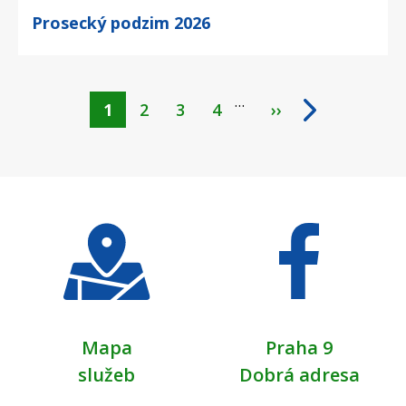
Prosecký podzim 2026
…
Aktuální
1
Page
2
Page
3
Page
4
››
Pagination
stránka
Mapa
Praha 9
služeb
Dobrá adresa