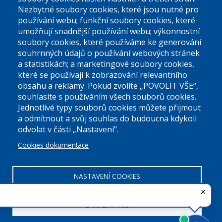
podatelna@praha9.cz
Nezbytné soubory cookies, které jsou nutné pro
používání webu; funkční soubory cookies, které
umožňují snadnější používání webu; výkonnostní
soubory cookies, které používáme ke generování
souhrnných údajů o používání webových stránek
a statistikách; a marketingové soubory cookies,
které se používají k zobrazování relevantního
Úřední dny:
obsahu a reklamy. Pokud zvolíte „POVOLIT VŠE“,
souhlasíte s používáním všech souborů cookies.
Jednotlivé typy souborů cookies můžete přijmout
Po a St: 08.00-12.00; 13.00-18.00
a odmítnout a svůj souhlas do budoucna kdykoli
Úřední hodiny
odvolat v části „Nastavení“.
Cookies dokumentace
ID datové schránky:
nddbppc
IČ:
00063894
DIČ:
CZ00063894
NASTAVENÍ COOKIES
ZAKÁZAT VŠE