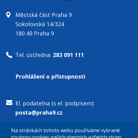
Městská část Praha 9
Sokolovská 14/324
180 49 Praha 9
Tel. ústředna:
283 091 111
Prohlášení o přístupnosti
El. podatelna (s el. podpisem):
posta@praha9.cz
Na stránkách tohoto webu používáme vybrané
El. podatelna (bez el. podpisu):
soubory cookies našich vlastních a třetích stran: