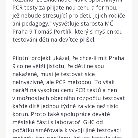
PCR testy za přijatelnou cenu a formou,
jež nebude stresující pro děti, jejich rodiče
ani pedagogy,“ vysvětluje starosta MČ
Praha 9 Tomáš Portlík, který s myšlenkou
testování dětí na devítce přišel.
Pilotní projekt ukázal, že chce-li mít Praha
9 co největší jistotu, že děti nejsou
nakažené, musí je testovat sice
neinvazivně, ale PCR metodou. To však
naráží na vysokou cenu PCR testů a není
v možnostech obecního rozpočtu testovat
každé dítě jednou týdně za více než tisíc
korun. Proto také spolupráce deváté
městské části s laboratoří GHC od
počátku směřovala k vývoji jiné testovací
metody, tzv. poolingu, kdy se testuje více