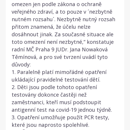
omezen jen podle zákona o ochraně
veřejného zdraví, a to pouze v ´nezbytně
nutném rozsahu´. Nezbytně nutný rozsah
přitom znamená, že účelu nelze
dosáhnout jinak. Za současné situace ale
toto omezení není nezbytné,“ konstatuje
radní MČ Praha 9 JUDr. Jana Nowaková
Těmínová, a pro své tvrzení uvádí tyto
důvody:
1. Paralelně platí mimořádné opatření
ukládající pravidelné testování dětí.
2. Děti jsou podle tohoto opatření
testovány dokonce častěji než
zaměstnanci, kteří musí podstoupit
antigenní test na covid-19 jednou týdně.
3. Opatření umožňuje použít PCR testy,
které jsou naprosto spolehlivé.