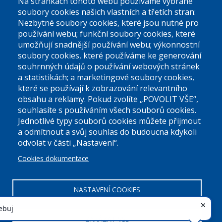
Na stránkách tohoto webu používáme vybrané
El. podatelna (bez el. podpisu):
soubory cookies našich vlastních a třetích stran:
podatelna@praha9.cz
Nezbytné soubory cookies, které jsou nutné pro
používání webu; funkční soubory cookies, které
umožňují snadnější používání webu; výkonnostní
soubory cookies, které používáme ke generování
souhrnných údajů o používání webových stránek
a statistikách; a marketingové soubory cookies,
které se používají k zobrazování relevantního
Úřední dny:
obsahu a reklamy. Pokud zvolíte „POVOLIT VŠE“,
souhlasíte s používáním všech souborů cookies.
Jednotlivé typy souborů cookies můžete přijmout
Po a St: 08.00-12.00; 13.00-18.00
a odmítnout a svůj souhlas do budoucna kdykoli
Úřední hodiny
odvolat v části „Nastavení“.
Cookies dokumentace
ID datové schránky:
nddbppc
IČ:
00063894
DIČ:
CZ00063894
NASTAVENÍ COOKIES
ZAKÁZAT VŠE