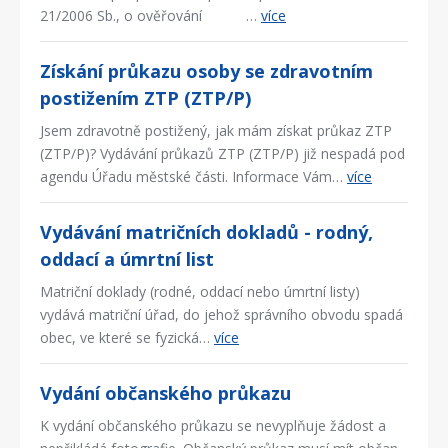
21/2006 Sb., o ověřování …
více
Získání průkazu osoby se zdravotním
postižením ZTP (ZTP/P)
Jsem zdravotně postižený, jak mám získat průkaz ZTP
(ZTP/P)? Vydávání průkazů ZTP (ZTP/P) již nespadá pod
agendu Úřadu městské části. Informace Vám…
více
Vydávání matričních dokladů - rodný,
oddací a úmrtní list
Matriční doklady (rodné, oddací nebo úmrtní listy)
vydává matriční úřad, do jehož správního obvodu spadá
obec, ve které se fyzická…
více
Vydání občanského průkazu
K vydání občanského průkazu se nevyplňuje žádost a