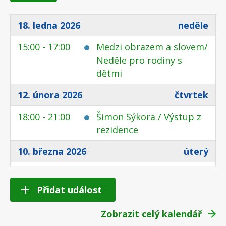
18. ledna 2026
neděle
15:00 - 17:00
Medzi obrazem a slovem/
Neděle pro rodiny s
dětmi
12. února 2026
čtvrtek
18:00 - 21:00
Šimon Sýkora / Výstup z
rezidence
10. března 2026
úterý
18:00 - 20:00
Endemitní Kultivar:
Komentovaná prohlídka s
Přidat událost
večeří
Zobrazit celý kalendář
19. března 2026
čtvrtek