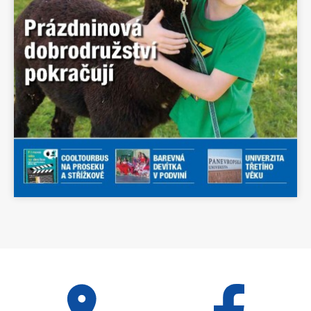
Celý den
OTEVŘENÁ ŠKOLNÍ
HŘIŠTĚ PRO VEŘEJNOST
2026
3. dubna 2026
pátek
Celý den
OTEVŘENÁ ŠKOLNÍ
HŘIŠTĚ PRO VEŘEJNOST
2026
4. dubna 2026
sobota
Celý den
OTEVŘENÁ ŠKOLNÍ
HŘIŠTĚ PRO VEŘEJNOST
2026
5. dubna 2026
neděle
Celý den
OTEVŘENÁ ŠKOLNÍ