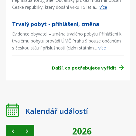
nepřikládá fotografie. Občanský průkaz musí mít občan
České republiky, který dosáhl věku 15 let a…
více
Trvalý pobyt - přihlášení, změna
Evidence obyvatel – změna trvalého pobytu Přihlášení k
trvalému pobytu provádí ÚMČ Praha 9 pouze občanům
s českou státní příslušností (cizím státním…
více
Další, co potřebujete vyřídit
Kalendář událostí
2026