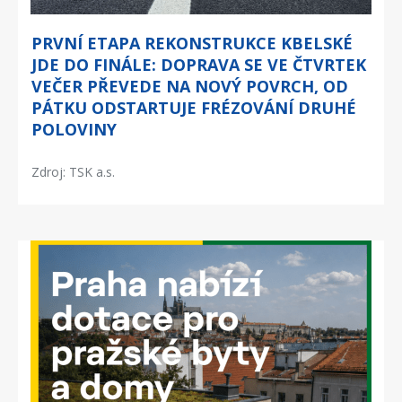
PRVNÍ ETAPA REKONSTRUKCE KBELSKÉ
JDE DO FINÁLE: DOPRAVA SE VE ČTVRTEK
VEČER PŘEVEDE NA NOVÝ POVRCH, OD
PÁTKU ODSTARTUJE FRÉZOVÁNÍ DRUHÉ
POLOVINY
Zdroj: TSK a.s.