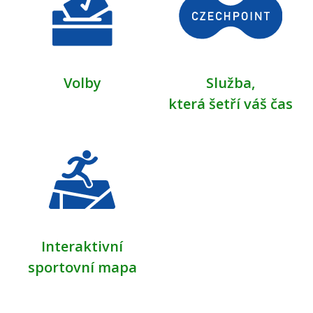
2026
9. dubna 2026
čtvrtek
Celý den
OTEVŘENÁ ŠKOLNÍ
Volby
Služba,
HŘIŠTĚ PRO VEŘEJNOST
která šetří váš čas
2026
10. dubna 2026
pátek
Celý den
OTEVŘENÁ ŠKOLNÍ
HŘIŠTĚ PRO VEŘEJNOST
2026
11. dubna 2026
sobota
Interaktivní
Celý den
OTEVŘENÁ ŠKOLNÍ
sportovní mapa
HŘIŠTĚ PRO VEŘEJNOST
2026