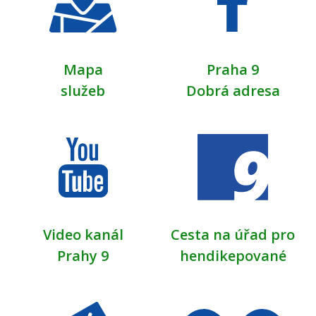
HŘIŠTĚ PRO VEŘEJNOST
2026
6. dubna 2026
pondělí
Mapa
Praha 9
služeb
Dobrá adresa
Celý den
OTEVŘENÁ ŠKOLNÍ
HŘIŠTĚ PRO VEŘEJNOST
2026
7. dubna 2026
úterý
Celý den
OTEVŘENÁ ŠKOLNÍ
HŘIŠTĚ PRO VEŘEJNOST
2026
Video kanál
Cesta na úřad pro
Prahy 9
hendikepované
8. dubna 2026
středa
Celý den
OTEVŘENÁ ŠKOLNÍ
HŘIŠTĚ PRO VEŘEJNOST