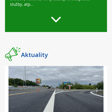
služby, atp…
Aktuality