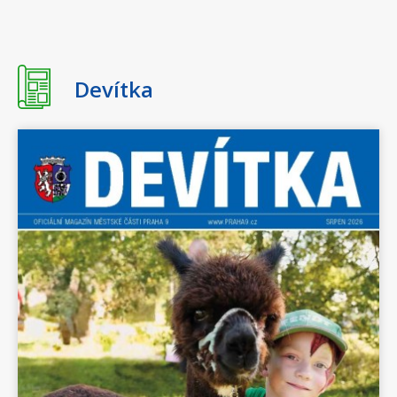
18:00 - 20:00
Doprovodný program k
výstavě Where Do
Pigeons Sleep? / koncert
Devítka
Richarda Hronského
22. března 2026
neděle
15:00 - 17:00
Zprávy z oblohy / Neděle
pro rodiny s dětmi s
Oksanou Sadovenko
1. dubna 2026
středa
Celý den
OTEVŘENÁ ŠKOLNÍ
HŘIŠTĚ PRO VEŘEJNOST
2026
2. dubna 2026
čtvrtek