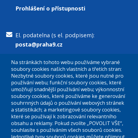
Prohlášení o přístupnosti
15. dubna 2026
středa
Celý den
OTEVŘENÁ ŠKOLNÍ
HŘIŠTĚ PRO VEŘEJNOST
El. podatelna (s el. podpisem):
2026
posta@praha9.cz
16. dubna 2026
čtvrtek
Na stránkách tohoto webu používáme vybrané
Celý den
OTEVŘENÁ ŠKOLNÍ
El. podatelna (bez el. podpisu):
soubory cookies našich vlastních a třetích stran:
HŘIŠTĚ PRO VEŘEJNOST
podatelna@praha9.cz
Nezbytné soubory cookies, které jsou nutné pro
2026
používání webu; funkční soubory cookies, které
umožňují snadnější používání webu; výkonnostní
17. dubna 2026
pátek
soubory cookies, které používáme ke generování
souhrnných údajů o používání webových stránek
Celý den
OTEVŘENÁ ŠKOLNÍ
a statistikách; a marketingové soubory cookies,
HŘIŠTĚ PRO VEŘEJNOST
které se používají k zobrazování relevantního
Úřední dny:
2026
obsahu a reklamy. Pokud zvolíte „POVOLIT VŠE“,
souhlasíte s používáním všech souborů cookies.
18. dubna 2026
sobota
Jednotlivé typy souborů cookies můžete přijmout