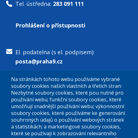
Tel. ústředna:
283 091 111
Prohlášení o přístupnosti
El. podatelna (s el. podpisem):
posta@praha9.cz
Na stránkách tohoto webu používáme vybrané
El. podatelna (bez el. podpisu):
soubory cookies našich vlastních a třetích stran:
podatelna@praha9.cz
Nezbytné soubory cookies, které jsou nutné pro
používání webu; funkční soubory cookies, které
umožňují snadnější používání webu; výkonnostní
soubory cookies, které používáme ke generování
souhrnných údajů o používání webových stránek
a statistikách; a marketingové soubory cookies,
které se používají k zobrazování relevantního
Úřední dny: