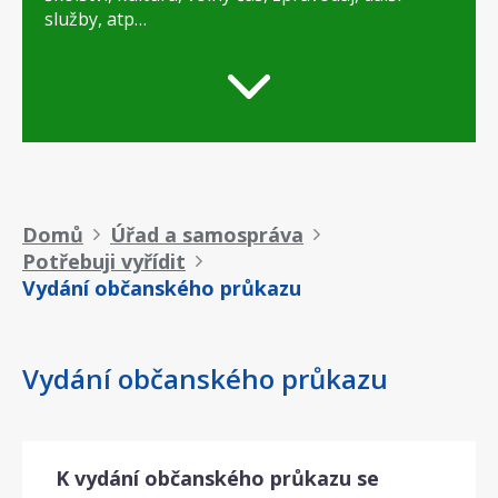
služby, atp…
Drobečková
Domů
Úřad a samospráva
Potřebuji vyřídit
navigace
Vydání občanského průkazu
Vydání občanského průkazu
K vydání občanského průkazu se