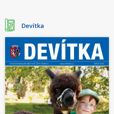
18:00 - 20:00
Doprovodný program k
výstavě Where Do
Pigeons Sleep? / koncert
Devítka
Richarda Hronského
22. března 2026
neděle
15:00 - 17:00
Zprávy z oblohy / Neděle
pro rodiny s dětmi s
Oksanou Sadovenko
1. dubna 2026
středa
Celý den
OTEVŘENÁ ŠKOLNÍ
HŘIŠTĚ PRO VEŘEJNOST
2026
2. dubna 2026
čtvrtek