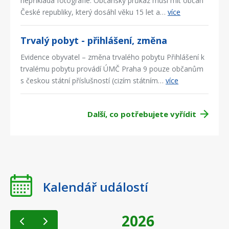
nepřikládá fotografie. Občanský průkaz musí mít občan
České republiky, který dosáhl věku 15 let a…
více
Trvalý pobyt - přihlášení, změna
Evidence obyvatel – změna trvalého pobytu Přihlášení k
trvalému pobytu provádí ÚMČ Praha 9 pouze občanům
s českou státní příslušností (cizím státním…
více
Další, co potřebujete vyřídit
Kalendář událostí
2026