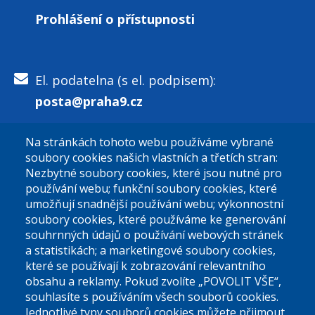
Prohlášení o přístupnosti
15. dubna 2026
středa
Celý den
OTEVŘENÁ ŠKOLNÍ
HŘIŠTĚ PRO VEŘEJNOST
El. podatelna (s el. podpisem):
2026
posta@praha9.cz
16. dubna 2026
čtvrtek
Na stránkách tohoto webu používáme vybrané
Celý den
OTEVŘENÁ ŠKOLNÍ
El. podatelna (bez el. podpisu):
soubory cookies našich vlastních a třetích stran:
HŘIŠTĚ PRO VEŘEJNOST
podatelna@praha9.cz
Nezbytné soubory cookies, které jsou nutné pro
2026
používání webu; funkční soubory cookies, které
umožňují snadnější používání webu; výkonnostní
17. dubna 2026
pátek
soubory cookies, které používáme ke generování
souhrnných údajů o používání webových stránek
Celý den
OTEVŘENÁ ŠKOLNÍ
a statistikách; a marketingové soubory cookies,
HŘIŠTĚ PRO VEŘEJNOST
které se používají k zobrazování relevantního
Úřední dny:
2026
obsahu a reklamy. Pokud zvolíte „POVOLIT VŠE“,
souhlasíte s používáním všech souborů cookies.
18. dubna 2026
sobota
Jednotlivé typy souborů cookies můžete přijmout