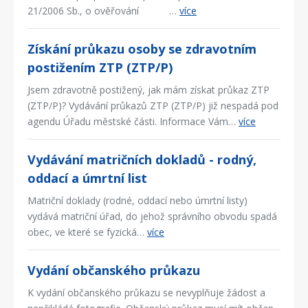
21/2006 Sb., o ověřování …
více
Získání průkazu osoby se zdravotním
postižením ZTP (ZTP/P)
Jsem zdravotně postižený, jak mám získat průkaz ZTP
(ZTP/P)? Vydávání průkazů ZTP (ZTP/P) již nespadá pod
agendu Úřadu městské části. Informace Vám…
více
Vydávání matričních dokladů - rodný,
oddací a úmrtní list
Matriční doklady (rodné, oddací nebo úmrtní listy)
vydává matriční úřad, do jehož správního obvodu spadá
obec, ve které se fyzická…
více
Vydání občanského průkazu
K vydání občanského průkazu se nevyplňuje žádost a