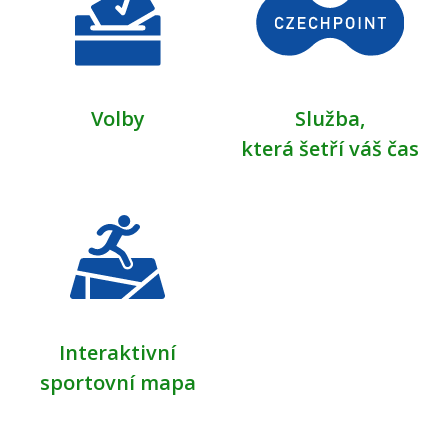
2026
9. dubna 2026
čtvrtek
Celý den
OTEVŘENÁ ŠKOLNÍ
Volby
Služba,
HŘIŠTĚ PRO VEŘEJNOST
která šetří váš čas
2026
10. dubna 2026
pátek
Celý den
OTEVŘENÁ ŠKOLNÍ
HŘIŠTĚ PRO VEŘEJNOST
2026
11. dubna 2026
sobota
Interaktivní
Celý den
OTEVŘENÁ ŠKOLNÍ
sportovní mapa
HŘIŠTĚ PRO VEŘEJNOST
2026