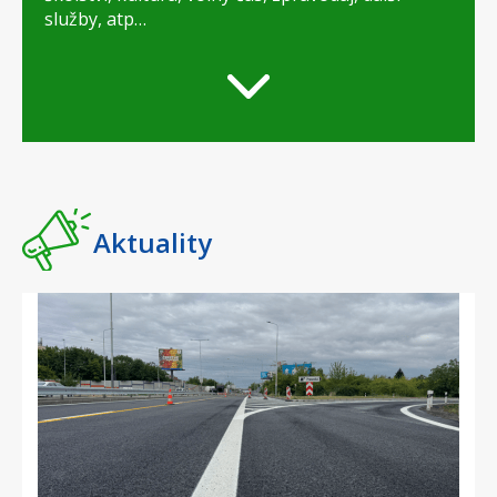
služby, atp…
Aktuality