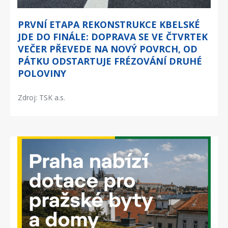
PRVNÍ ETAPA REKONSTRUKCE KBELSKÉ
JDE DO FINÁLE: DOPRAVA SE VE ČTVRTEK
VEČER PŘEVEDE NA NOVÝ POVRCH, OD
PÁTKU ODSTARTUJE FRÉZOVÁNÍ DRUHÉ
POLOVINY
Zdroj: TSK a.s.