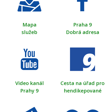
HŘIŠTĚ PRO VEŘEJNOST
2026
6. dubna 2026
pondělí
Mapa
Praha 9
služeb
Dobrá adresa
Celý den
OTEVŘENÁ ŠKOLNÍ
HŘIŠTĚ PRO VEŘEJNOST
2026
7. dubna 2026
úterý
Celý den
OTEVŘENÁ ŠKOLNÍ
HŘIŠTĚ PRO VEŘEJNOST
2026
Video kanál
Cesta na úřad pro
Prahy 9
hendikepované
8. dubna 2026
středa
Celý den
OTEVŘENÁ ŠKOLNÍ
HŘIŠTĚ PRO VEŘEJNOST