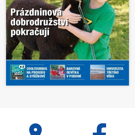
Celý den
OTEVŘENÁ ŠKOLNÍ
HŘIŠTĚ PRO VEŘEJNOST
2026
3. dubna 2026
pátek
Celý den
OTEVŘENÁ ŠKOLNÍ
HŘIŠTĚ PRO VEŘEJNOST
2026
4. dubna 2026
sobota
Celý den
OTEVŘENÁ ŠKOLNÍ
HŘIŠTĚ PRO VEŘEJNOST
2026
5. dubna 2026
neděle
Celý den
OTEVŘENÁ ŠKOLNÍ