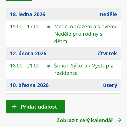
18. ledna 2026
neděle
15:00 - 17:00
Medzi obrazem a slovem/
Neděle pro rodiny s
dětmi
12. února 2026
čtvrtek
18:00 - 21:00
Šimon Sýkora / Výstup z
rezidence
10. března 2026
úterý
18:00 - 20:00
Endemitní Kultivar:
Komentovaná prohlídka s
Přidat událost
večeří
Zobrazit celý kalendář
19. března 2026
čtvrtek