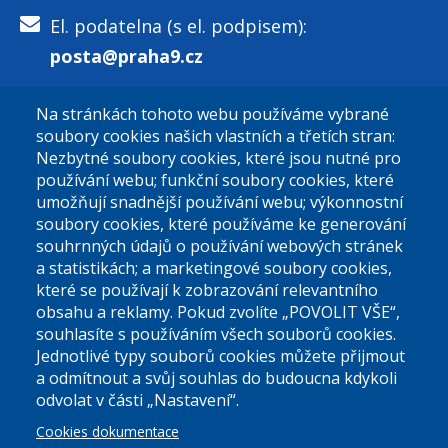
El. podatelna (s el. podpisem):
posta@praha9.cz
Na stránkách tohoto webu používáme vybrané
El. podatelna (bez el. podpisu):
soubory cookies našich vlastních a třetích stran:
podatelna@praha9.cz
Nezbytné soubory cookies, které jsou nutné pro
používání webu; funkční soubory cookies, které
umožňují snadnější používání webu; výkonnostní
soubory cookies, které používáme ke generování
souhrnných údajů o používání webových stránek
a statistikách; a marketingové soubory cookies,
které se používají k zobrazování relevantního
Úřední dny:
obsahu a reklamy. Pokud zvolíte „POVOLIT VŠE“,
souhlasíte s používáním všech souborů cookies.
Jednotlivé typy souborů cookies můžete přijmout
Po a St: 08.00-12.00; 13.00-18.00
a odmítnout a svůj souhlas do budoucna kdykoli
Úřední hodiny
odvolat v části „Nastavení“.
Cookies dokumentace