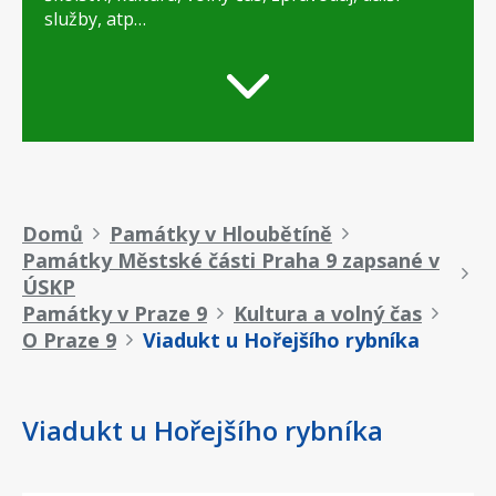
služby, atp…
Drobečková
Domů
Památky v Hloubětíně
Památky Městské části Praha 9 zapsané v
navigace
ÚSKP
Památky v Praze 9
Kultura a volný čas
O Praze 9
Viadukt u Hořejšího rybníka
Viadukt u Hořejšího rybníka