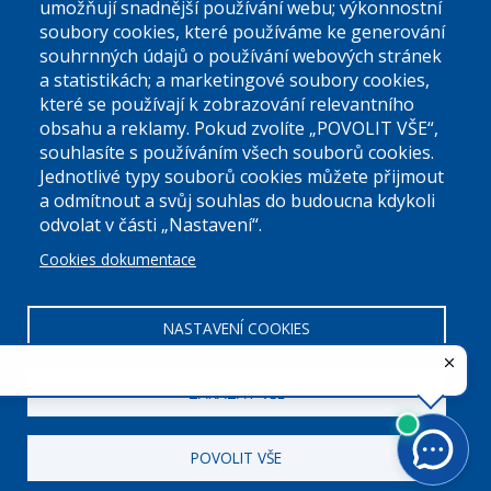
umožňují snadnější používání webu; výkonnostní
soubory cookies, které používáme ke generování
souhrnných údajů o používání webových stránek
a statistikách; a marketingové soubory cookies,
které se používají k zobrazování relevantního
Úřední dny:
obsahu a reklamy. Pokud zvolíte „POVOLIT VŠE“,
souhlasíte s používáním všech souborů cookies.
Jednotlivé typy souborů cookies můžete přijmout
Po a St: 08.00-12.00; 13.00-18.00
a odmítnout a svůj souhlas do budoucna kdykoli
Úřední hodiny
odvolat v části „Nastavení“.
Cookies dokumentace
ID datové schránky:
nddbppc
IČ:
00063894
DIČ:
CZ00063894
NASTAVENÍ COOKIES
ZAKÁZAT VŠE
POVOLIT VŠE