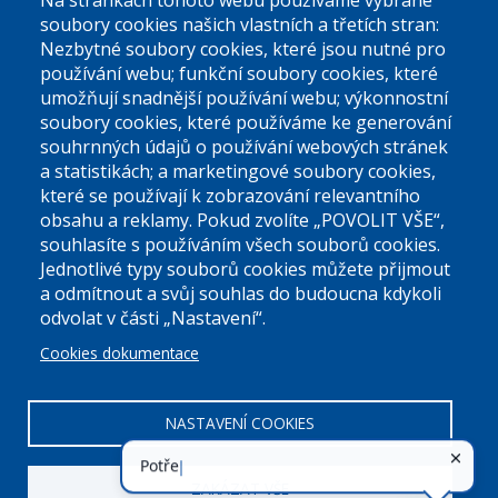
Na stránkách tohoto webu používáme vybrané
El. podatelna (bez el. podpisu):
soubory cookies našich vlastních a třetích stran:
podatelna@praha9.cz
Nezbytné soubory cookies, které jsou nutné pro
používání webu; funkční soubory cookies, které
umožňují snadnější používání webu; výkonnostní
soubory cookies, které používáme ke generování
souhrnných údajů o používání webových stránek
a statistikách; a marketingové soubory cookies,
které se používají k zobrazování relevantního
Úřední dny:
obsahu a reklamy. Pokud zvolíte „POVOLIT VŠE“,
souhlasíte s používáním všech souborů cookies.
Jednotlivé typy souborů cookies můžete přijmout
Po a St: 08.00-12.00; 13.00-18.00
a odmítnout a svůj souhlas do budoucna kdykoli
Úřední hodiny
odvolat v části „Nastavení“.
Cookies dokumentace
ID datové schránky:
nddbppc
IČ:
00063894
DIČ:
CZ00063894
NASTAVENÍ COOKIES
ZAKÁZAT VŠE