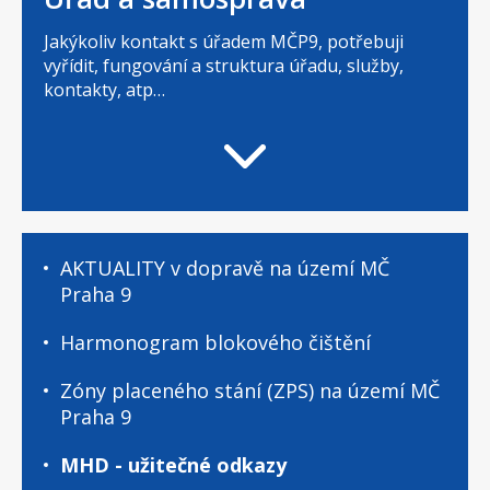
Jakýkoliv kontakt s úřadem MČP9, potřebuji
vyřídit, fungování a struktura úřadu, služby,
kontakty, atp…
Úřad
AKTUALITY v dopravě na území MČ
a
Praha 9
samospráva
-
Harmonogram blokového čištění
podstránky
Zóny placeného stání (ZPS) na území MČ
Praha 9
MHD - užitečné odkazy