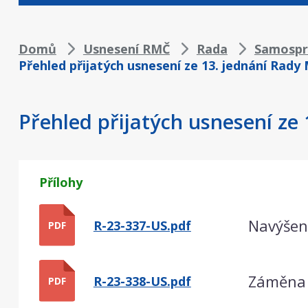
Drobečková
Domů
Usnesení RMČ
Rada
Samospr
Přehled přijatých usnesení ze 13. jednání Rady
navigace
Přehled přijatých usnesení ze
Přílohy
Navýšení
R-23-337-US.pdf
PDF
Záměna z
R-23-338-US.pdf
PDF