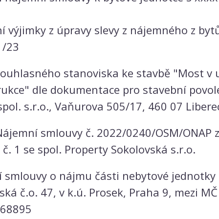
í výjimky z úpravy slevy z nájemného z byt
1/23
ouhlasného stanoviska ke stavbě "Most v u
ukce" dle dokumentace pro stavební povole
spol. s.r.o., Vaňurova 505/17, 460 07 Liber
ájemní smlouvy č. 2022/0240/OSM/ONAP ze
č. 1 se spol. Property Sokolovská s.r.o.
 smlouvy o nájmu části nebytové jednotky 
ká č.o. 47, v k.ú. Prosek, Praha 9, mezi M
168895