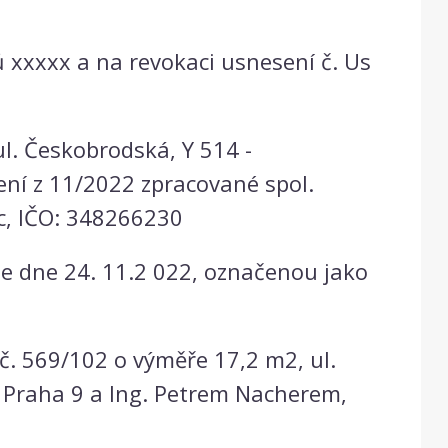
ů xxxxx a na revokaci usnesení č. Us
l. Českobrodská, Y 514 -
ní z 11/2022 zpracované spol.
ec, IČO: 348266230
 dne 24. 11.2 022, označenou jako
č. 569/102 o výměře 17,2 m2, ul.
Č Praha 9 a Ing. Petrem Nacherem,