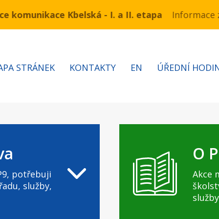
e komunikace Kbelská - I. a II. etapa
 3.7 – 7.8.2026 bude probíhat obnova kabelů VN a NN
Informace 
APA STRÁNEK
KONTAKTY
EN
ÚŘEDNÍ HODI
va
O P
9, potřebuji
Akce 
řadu, služby,
školst
služby