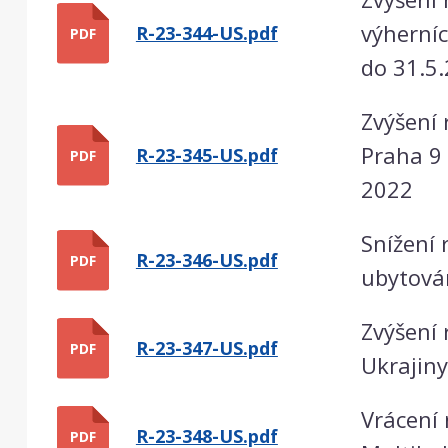
výherníc
R-23-344-US.pdf
PDF
do 31.5
Zvýšení 
Praha 9
R-23-345-US.pdf
PDF
2022
Snížení 
R-23-346-US.pdf
PDF
ubytová
Zvýšení
R-23-347-US.pdf
PDF
Ukrajiny
Vrácení
R-23-348-US.pdf
PDF