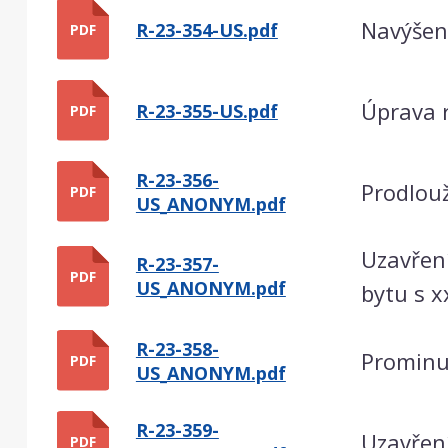
Navýšení
R-23-354-US.pdf
PDF
Úprava 
R-23-355-US.pdf
PDF
R-23-356-
Prodlou
PDF
US_ANONYM.pdf
Uzavření
R-23-357-
PDF
US_ANONYM.pdf
bytu s 
R-23-358-
Prominu
PDF
US_ANONYM.pdf
R-23-359-
Uzavření
PDF