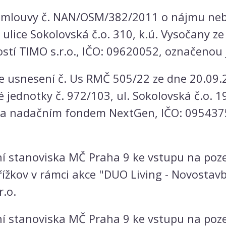
mlouvy č. NAN/OSM/382/2011 o nájmu neby
, ulice Sokolovská č.o. 310, k.ú. Vysočany 
stí TIMO s.r.o., IČO: 09620052, označenou
e usnesení č. Us RMČ 505/22 ze dne 20.09.
 jednotky č. 972/103, ul. Sokolovská č.o. 1
 a nadačním fondem NextGen, IČO: 0954375
í stanoviska MČ Praha 9 ke vstupu na poze
třížkov v rámci akce "DUO Living - Novosta
r.o.
í stanoviska MČ Praha 9 ke vstupu na poze