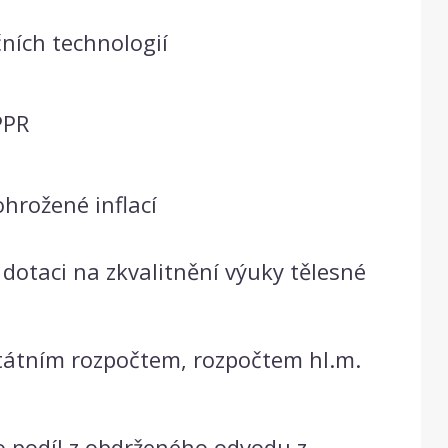
ních technologií
PPR
hrožené inflací
dotaci na zkvalitnění výuky tělesné
státním rozpočtem, rozpočtem hl.m.
o podíl z obdrženého odvodu z