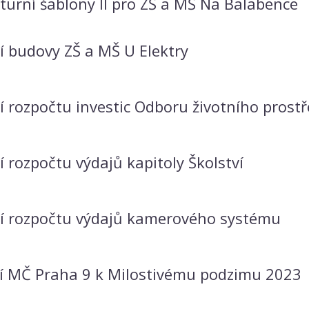
turní šablony II pro ZŠ a MŠ Na Balabence
í budovy ZŠ a MŠ U Elektry
 rozpočtu investic Odboru životního prostř
 rozpočtu výdajů kapitoly Školství
í rozpočtu výdajů kamerového systému
ní MČ Praha 9 k Milostivému podzimu 2023