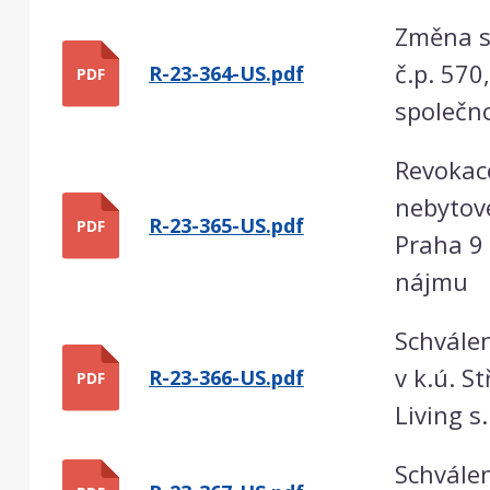
Změna s
č.p. 570
R-23-364-US.pdf
PDF
společno
Revokac
nebytové
R-23-365-US.pdf
PDF
Praha 9
nájmu
Schválen
v k.ú. S
R-23-366-US.pdf
PDF
Living s.
Schválen