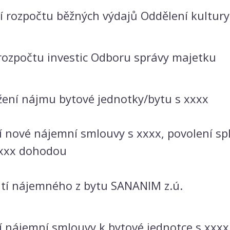
 rozpočtu běžných výdajů Oddělení kultury
rozpočtu investic Odboru správy majetku
žení nájmu bytové jednotky/bytu s xxxx
 nové nájemní smlouvy s xxxx, povolení sp
xxxx dohodou
tí nájemného z bytu SANANIM z.ú.
 nájemní smlouvy k bytové jednotce s xxxx