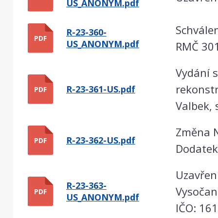
US_ANONYM.pdf
Schválen
R-23-360-
PDF
US_ANONYM.pdf
RMČ 30
Vydání s
rekonstr
R-23-361-US.pdf
PDF
Valbek, 
Změna N
R-23-362-US.pdf
PDF
Dodatek 
Uzavření
R-23-363-
Vysočans
PDF
US_ANONYM.pdf
IČO: 16