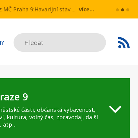
 v ul. Drahobejlova,
z MČ Praha 9:Havarijní stav ulice Kbelská (úsek No
více...
HAVARIJNÍ STA
Hledat
NY
raze 9
městské části, občanská vybavenost,
ví, kultura, volný čas, zpravodaj, další
, atp…