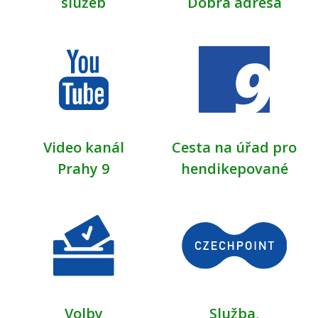
služeb
Dobrá adresa
Video kanál
Cesta na úřad pro
Prahy 9
hendikepované
Volby
Služba,