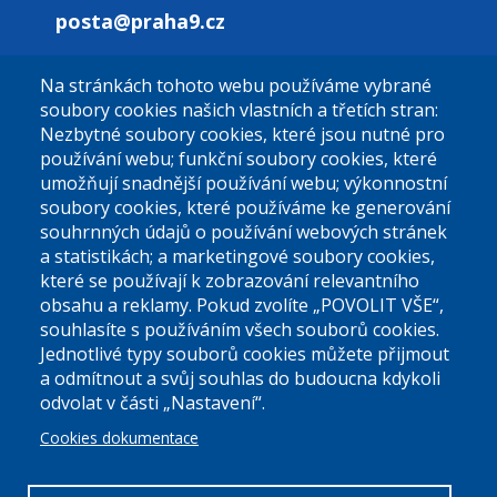
posta@praha9.cz
Na stránkách tohoto webu používáme vybrané
El. podatelna (bez el. podpisu):
soubory cookies našich vlastních a třetích stran:
podatelna@praha9.cz
Nezbytné soubory cookies, které jsou nutné pro
používání webu; funkční soubory cookies, které
umožňují snadnější používání webu; výkonnostní
soubory cookies, které používáme ke generování
souhrnných údajů o používání webových stránek
a statistikách; a marketingové soubory cookies,
které se používají k zobrazování relevantního
Úřední dny:
obsahu a reklamy. Pokud zvolíte „POVOLIT VŠE“,
souhlasíte s používáním všech souborů cookies.
Jednotlivé typy souborů cookies můžete přijmout
Po a St: 08.00-12.00; 13.00-18.00
a odmítnout a svůj souhlas do budoucna kdykoli
Úřední hodiny
odvolat v části „Nastavení“.
Cookies dokumentace
ID datové schránky:
nddbppc