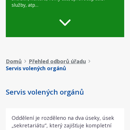
služby, atp…
Drobečková
Domů
Přehled odborů úřadu
Servis volených orgánů
navigace
Servis volených orgánů
Oddělení je rozděleno na dva úseky, úsek
„sekretariátu“, který zajišťuje kompletní