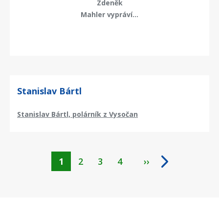
Zdeněk
Mahler vypráví...
Stanislav Bártl
Stanislav Bártl, polárník z Vysočan
Aktuální
1
Page
2
Page
3
Page
4
››
Pagination
stránka