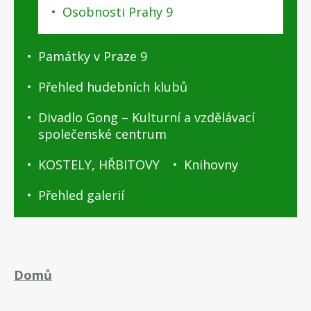
Osobnosti Prahy 9
Památky v Praze 9
Přehled hudebních klubů
Divadlo Gong – Kulturní a vzdělávací
společenské centrum
KOSTELY, HŘBITOVY
Knihovny
Přehled galerií
Drobečková
Domů
navigace