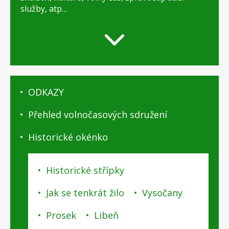
služby, atp…
O
ODKAZY
Praze
9
Přehled volnočasových sdružení
-
podstránky
Historické okénko
Historické střípky
Jak se tenkrát žilo
Vysočany
Prosek
Libeň