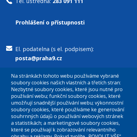
Tel. ústředna:
283 091 111
Prohlášení o přístupnosti
El. podatelna (s el. podpisem):
posta@praha9.cz
Na stránkách tohoto webu používáme vybrané
El. podatelna (bez el. podpisu):
soubory cookies našich vlastních a třetích stran:
podatelna@praha9.cz
Nezbytné soubory cookies, které jsou nutné pro
používání webu; funkční soubory cookies, které
umožňují snadnější používání webu; výkonnostní
soubory cookies, které používáme ke generování
souhrnných údajů o používání webových stránek
a statistikách; a marketingové soubory cookies,
které se používají k zobrazování relevantního
Úřední dny:
obsahu a reklamy. Pokud zvolíte „POVOLIT VŠE“,