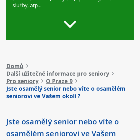
služby, atp…
Drobečková
Domů
Další užitečné informace pro seniory
navigace
Pro seniory
O Praze 9
Jste osamělý senior nebo víte o osamělém
seniorovi ve Vašem okolí ?
Jste osamělý senior nebo víte o
osamělém seniorovi ve Vašem