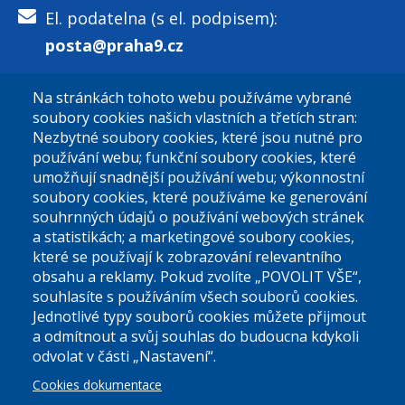
El. podatelna (s el. podpisem):
posta@praha9.cz
Na stránkách tohoto webu používáme vybrané
El. podatelna (bez el. podpisu):
soubory cookies našich vlastních a třetích stran:
podatelna@praha9.cz
Nezbytné soubory cookies, které jsou nutné pro
používání webu; funkční soubory cookies, které
umožňují snadnější používání webu; výkonnostní
soubory cookies, které používáme ke generování
souhrnných údajů o používání webových stránek
a statistikách; a marketingové soubory cookies,
které se používají k zobrazování relevantního
Úřední dny:
obsahu a reklamy. Pokud zvolíte „POVOLIT VŠE“,
souhlasíte s používáním všech souborů cookies.
Jednotlivé typy souborů cookies můžete přijmout
Po a St: 08.00-12.00; 13.00-18.00
a odmítnout a svůj souhlas do budoucna kdykoli
Úřední hodiny
odvolat v části „Nastavení“.
Cookies dokumentace