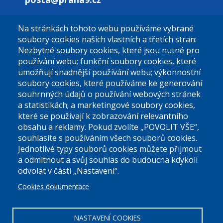
Na stránkách tohoto webu používáme vybrané
El. podatelna (bez el. podpisu):
soubory cookies našich vlastních a třetích stran:
podatelna@praha9.cz
Nezbytné soubory cookies, které jsou nutné pro
používání webu; funkční soubory cookies, které
umožňují snadnější používání webu; výkonnostní
soubory cookies, které používáme ke generování
souhrnných údajů o používání webových stránek
a statistikách; a marketingové soubory cookies,
které se používají k zobrazování relevantního
Úřední dny:
obsahu a reklamy. Pokud zvolíte „POVOLIT VŠE“,
souhlasíte s používáním všech souborů cookies.
Jednotlivé typy souborů cookies můžete přijmout
Po a St: 08.00-12.00; 13.00-18.00
a odmítnout a svůj souhlas do budoucna kdykoli
Úřední hodiny
odvolat v části „Nastavení“.
Cookies dokumentace
ID datové schránky:
nddbppc
IČ:
00063894
DIČ:
CZ00063894
NASTAVENÍ COOKIES