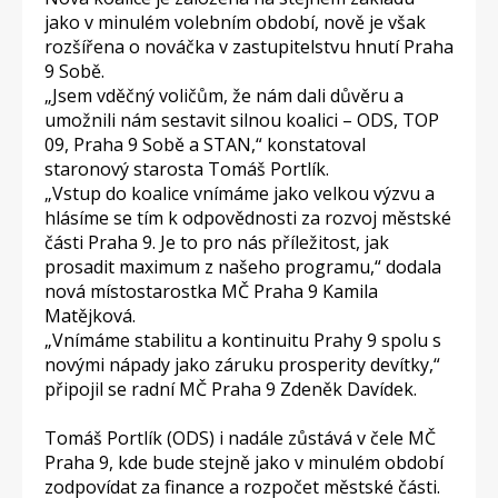
jako v minulém volebním období, nově je však
rozšířena o nováčka v zastupitelstvu hnutí Praha
9 Sobě.
„Jsem vděčný voličům, že nám dali důvěru a
umožnili nám sestavit silnou koalici – ODS, TOP
09, Praha 9 Sobě a STAN,“ konstatoval
staronový starosta Tomáš Portlík.
„Vstup do koalice vnímáme jako velkou výzvu a
hlásíme se tím k odpovědnosti za rozvoj městské
části Praha 9. Je to pro nás příležitost, jak
prosadit maximum z našeho programu,“ dodala
nová místostarostka MČ Praha 9 Kamila
Matějková.
„Vnímáme stabilitu a kontinuitu Prahy 9 spolu s
novými nápady jako záruku prosperity devítky,“
připojil se radní MČ Praha 9 Zdeněk Davídek.
Tomáš Portlík (ODS) i nadále zůstává v čele MČ
Praha 9, kde bude stejně jako v minulém období
zodpovídat za finance a rozpočet městské části.