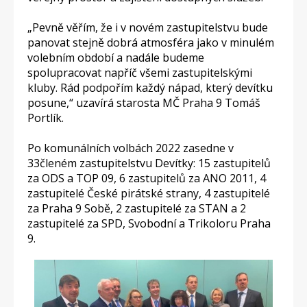
„Pevně věřím, že i v novém zastupitelstvu bude
panovat stejně dobrá atmosféra jako v minulém
volebním období a nadále budeme
spolupracovat napříč všemi zastupitelskými
kluby. Rád podpořím každý nápad, který devítku
posune,“ uzavírá starosta MČ Praha 9 Tomáš
Portlík.
Po komunálních volbách 2022 zasedne v
33členém zastupitelstvu Devítky: 15 zastupitelů
za ODS a TOP 09, 6 zastupitelů za ANO 2011, 4
zastupitelé České pirátské strany, 4 zastupitelé
za Praha 9 Sobě, 2 zastupitelé za STAN a 2
zastupitelé za SPD, Svobodní a Trikoloru Praha
9.