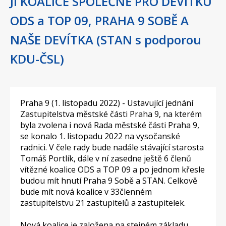
JI KOALICE SPOLEČNĚ PRO DEVÍTKU
ODS a TOP 09, PRAHA 9 SOBĚ A
NAŠE DEVÍTKA (STAN s podporou
KDU-ČSL)
Praha 9 (1. listopadu 2022) - Ustavující jednání
Zastupitelstva městské části Praha 9, na kterém
byla zvolena i nová Rada městské části Praha 9,
se konalo 1. listopadu 2022 na vysočanské
radnici. V čele rady bude nadále stávající starosta
Tomáš Portlík, dále v ní zasedne ještě 6 členů
vítězné koalice ODS a TOP 09 a po jednom křesle
budou mít hnutí Praha 9 Sobě a STAN. Celkově
bude mít nová koalice v 33členném
zastupitelstvu 21 zastupitelů a zastupitelek.
Nová koalice je založena na stejném základu