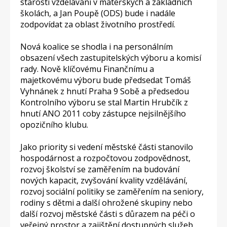
starosti vzdělávání v mateřských a základních
školách, a Jan Poupě (ODS) bude i nadále
zodpovídat za oblast životního prostředí.
Nová koalice se shodla i na personálním
obsazení všech zastupitelských výboru a komisí
rady. Nově klíčovému Finančnímu a
majetkovému výboru bude předsedat Tomáš
Vyhnánek z hnutí Praha 9 Sobě a předsedou
Kontrolního výboru se stal Martin Hrubčík z
hnutí ANO 2011 coby zástupce nejsilnějšího
opozičního klubu.
Jako priority si vedení městské části stanovilo
hospodárnost a rozpočtovou zodpovědnost,
rozvoj školství se zaměřením na budování
nových kapacit, zvyšování kvality vzdělávání,
rozvoj sociální politiky se zaměřením na seniory,
rodiny s dětmi a další ohrožené skupiny nebo
další rozvoj městské části s důrazem na péči o
veřejný prostor a zajištění dostupných služeb.