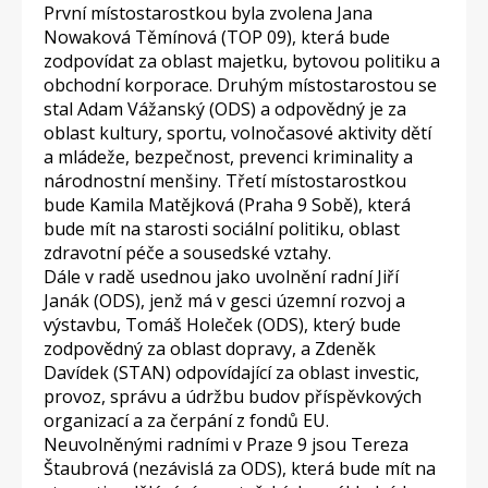
První místostarostkou byla zvolena Jana
Nowaková Těmínová (TOP 09), která bude
zodpovídat za oblast majetku, bytovou politiku a
obchodní korporace. Druhým místostarostou se
stal Adam Vážanský (ODS) a odpovědný je za
oblast kultury, sportu, volnočasové aktivity dětí
a mládeže, bezpečnost, prevenci kriminality a
národnostní menšiny. Třetí místostarostkou
bude Kamila Matějková (Praha 9 Sobě), která
bude mít na starosti sociální politiku, oblast
zdravotní péče a sousedské vztahy.
Dále v radě usednou jako uvolnění radní Jiří
Janák (ODS), jenž má v gesci územní rozvoj a
výstavbu, Tomáš Holeček (ODS), který bude
zodpovědný za oblast dopravy, a Zdeněk
Davídek (STAN) odpovídající za oblast investic,
provoz, správu a údržbu budov příspěvkových
organizací a za čerpání z fondů EU.
Neuvolněnými radními v Praze 9 jsou Tereza
Štaubrová (nezávislá za ODS), která bude mít na