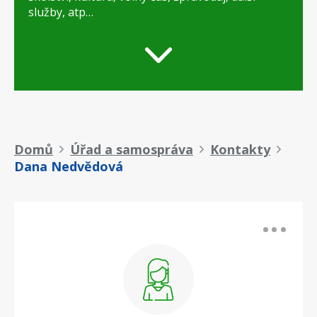
služby, atp…
Drobečková
Domů
Úřad a samospráva
Kontakty
Dana Nedvědová
navigace