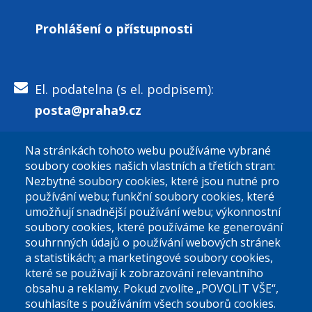
Prohlášení o přístupnosti
El. podatelna (s el. podpisem):
posta@praha9.cz
Na stránkách tohoto webu používáme vybrané
El. podatelna (bez el. podpisu):
soubory cookies našich vlastních a třetích stran:
podatelna@praha9.cz
Nezbytné soubory cookies, které jsou nutné pro
používání webu; funkční soubory cookies, které
umožňují snadnější používání webu; výkonnostní
soubory cookies, které používáme ke generování
souhrnných údajů o používání webových stránek
a statistikách; a marketingové soubory cookies,
které se používají k zobrazování relevantního
Úřední dny:
obsahu a reklamy. Pokud zvolíte „POVOLIT VŠE“,
souhlasíte s používáním všech souborů cookies.