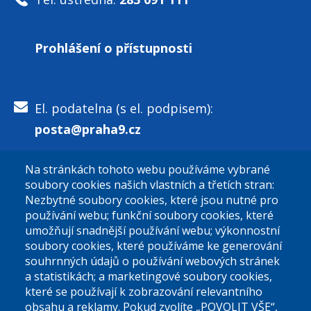
Prohlášení o přístupnosti
El. podatelna (s el. podpisem):
posta@praha9.cz
Na stránkách tohoto webu používáme vybrané
El. podatelna (bez el. podpisu):
soubory cookies našich vlastních a třetích stran:
podatelna@praha9.cz
Nezbytné soubory cookies, které jsou nutné pro
používání webu; funkční soubory cookies, které
umožňují snadnější používání webu; výkonnostní
soubory cookies, které používáme ke generování
souhrnných údajů o používání webových stránek
a statistikách; a marketingové soubory cookies,
které se používají k zobrazování relevantního
Úřední dny:
obsahu a reklamy. Pokud zvolíte „POVOLIT VŠE“,