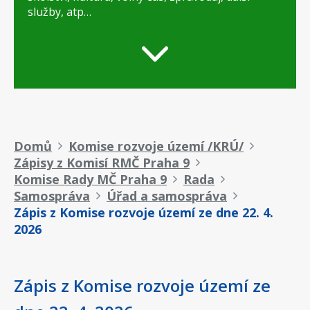
služby, atp…
Drobečková
Domů
Komise rozvoje území /KRÚ/
Zápisy z Komisí RMČ Praha 9
navigace
Komise Rady MČ Praha 9
Rada
Samospráva
Úřad a samospráva
Zápis z Komise rozvoje území ze dne 22. 4.
2026
Zápis z Komise rozvoje území ze