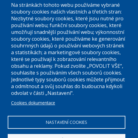
Na stránkách tohoto webu používáme vybrané
El. podatelna (bez el. podpisu):
soubory cookies našich vlastních a třetích stran:
podatelna@praha9.cz
Nezbytné soubory cookies, které jsou nutné pro
používání webu; funkční soubory cookies, které
umožňují snadnější používání webu; výkonnostní
soubory cookies, které používáme ke generování
souhrnných údajů o používání webových stránek
a statistikách; a marketingové soubory cookies,
které se používají k zobrazování relevantního
Úřední dny:
obsahu a reklamy. Pokud zvolíte „POVOLIT VŠE“,
souhlasíte s používáním všech souborů cookies.
Jednotlivé typy souborů cookies můžete přijmout
Po a St: 08.00-12.00; 13.00-18.00
a odmítnout a svůj souhlas do budoucna kdykoli
Úřední hodiny
odvolat v části „Nastavení“.
Cookies dokumentace
ID datové schránky:
nddbppc
IČ:
00063894
DIČ:
CZ00063894
NASTAVENÍ COOKIES