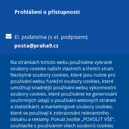
Prohlášení o přístupnosti
El. podatelna (s el. podpisem):
posta@praha9.cz
Na stránkách tohoto webu používáme vybrané
El. podatelna (bez el. podpisu):
soubory cookies našich vlastních a třetích stran:
podatelna@praha9.cz
Nezbytné soubory cookies, které jsou nutné pro
používání webu; funkční soubory cookies, které
umožňují snadnější používání webu; výkonnostní
soubory cookies, které používáme ke generování
souhrnných údajů o používání webových stránek
a statistikách; a marketingové soubory cookies,
které se používají k zobrazování relevantního
Úřední dny:
obsahu a reklamy. Pokud zvolíte „POVOLIT VŠE“,
souhlasíte s používáním všech souborů cookies.