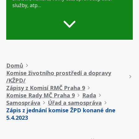
služby, atp…
Drobečková
Domů
Komise životního prostředí a dopravy
navigace
/KŽPD/
Zápisy z Komisí RMČ Praha 9
Komise Rady MČ Praha 9
Rada
Samospráva
Úřad a samospráva
Zápis z jednání komise ŽPD konané dne
5.4.2023