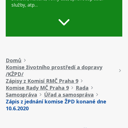
služby, atp…
Drobečková
Domů
Komise životního prostředí a dopravy
navigace
/KŽPD/
Zápisy z Komisí RMČ Praha 9
Komise Rady MČ Praha 9
Rada
Samospráva
Úřad a samospráva
Zápis z jednání komise ŽPD konané dne
10.6.2020