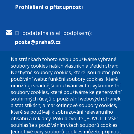
Prohlášení o přístupnosti
El. podatelna (s el. podpisem):
posta@praha9.cz
Na stránkách tohoto webu používáme vybrané
El. podatelna (bez el. podpisu):
soubory cookies našich vlastních a třetích stran:
podatelna@praha9.cz
Nezbytné soubory cookies, které jsou nutné pro
používání webu; funkční soubory cookies, které
umožňují snadnější používání webu; výkonnostní
soubory cookies, které používáme ke generování
souhrnných údajů o používání webových stránek
a statistikách; a marketingové soubory cookies,
které se používají k zobrazování relevantního
Úřední dny:
obsahu a reklamy. Pokud zvolíte „POVOLIT VŠE“,
souhlasíte s používáním všech souborů cookies.
Jednotlivé typy souborů cookies můžete přijmout
Po a St: 08.00-12.00; 13.00-18.00