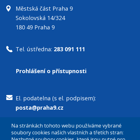
Městská část Praha 9
Sokolovská 14/324
180 49 Praha 9
Tel. ústředna:
283 091 111
Prohlášení o přístupnosti
El. podatelna (s el. podpisem):
posta@praha9.cz
Na stránkách tohoto webu používáme vybrané
El. podatelna (bez el. podpisu):
soubory cookies našich vlastních a třetích stran:
podatelna@praha9.cz
Nezbytné soubory cookies, které jsou nutné pro