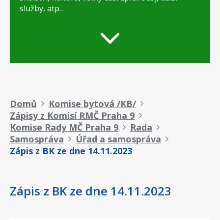
služby, atp…
Drobečková
Domů
Komise bytová /KB/
Zápisy z Komisí RMČ Praha 9
navigace
Komise Rady MČ Praha 9
Rada
Samospráva
Úřad a samospráva
Zápis z BK ze dne 14.11.2023
Zápis z BK ze dne 14.11.2023