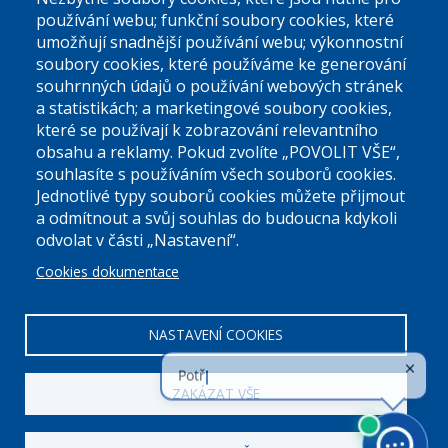
používání webu; funkční soubory cookies, které
umožňují snadnější používání webu; výkonnostní
soubory cookies, které používáme ke generování
souhrnných údajů o používání webových stránek
a statistikách; a marketingové soubory cookies,
které se používají k zobrazování relevantního
Úřední dny:
obsahu a reklamy. Pokud zvolíte „POVOLIT VŠE“,
souhlasíte s používáním všech souborů cookies.
Jednotlivé typy souborů cookies můžete přijmout
Po a St: 08.00-12.00; 13.00-18.00
a odmítnout a svůj souhlas do budoucna kdykoli
Úřední hodiny
odvolat v části „Nastavení“.
Cookies dokumentace
ID datové schránky:
nddbppc
IČ:
00063894
DIČ:
CZ00063894
NASTAVENÍ COOKIES
ZAKÁZAT VŠE