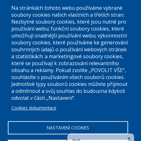
Na stránkách tohoto webu používáme vybrané
El. podatelna (bez el. podpisu):
soubory cookies našich vlastních a třetích stran:
podatelna@praha9.cz
Nezbytné soubory cookies, které jsou nutné pro
používání webu; funkční soubory cookies, které
umožňují snadnější používání webu; výkonnostní
soubory cookies, které používáme ke generování
souhrnných údajů o používání webových stránek
a statistikách; a marketingové soubory cookies,
které se používají k zobrazování relevantního
Úřední dny:
obsahu a reklamy. Pokud zvolíte „POVOLIT VŠE“,
souhlasíte s používáním všech souborů cookies.
Jednotlivé typy souborů cookies můžete přijmout
Po a St: 08.00-12.00; 13.00-18.00
a odmítnout a svůj souhlas do budoucna kdykoli
Úřední hodiny
odvolat v části „Nastavení“.
Cookies dokumentace
ID datové schránky:
nddbppc
IČ:
00063894
DIČ:
CZ00063894
NASTAVENÍ COOKIES