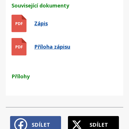
Související dokumenty
Zápis
PDF
Příloha zápisu
PDF
Přílohy
SDÍLET
SDÍLET