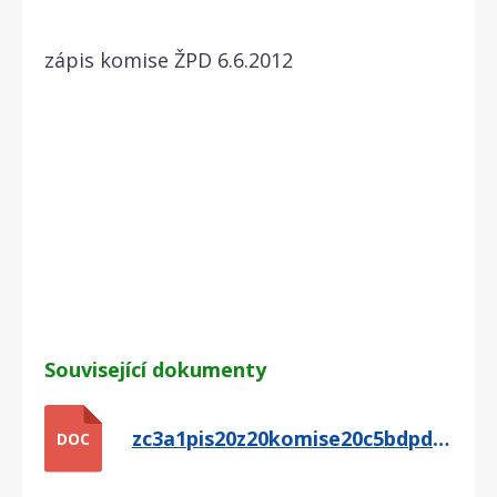
zápis komise ŽPD 6.6.2012
Související dokumenty
zc3a1pis20z20komise20c5bdpd206.6.2012.doc
DOC