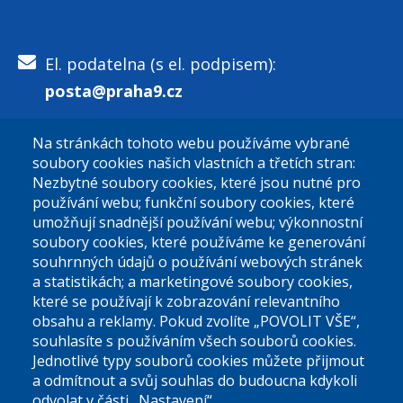
El. podatelna (s el. podpisem):
posta@praha9.cz
Na stránkách tohoto webu používáme vybrané
El. podatelna (bez el. podpisu):
soubory cookies našich vlastních a třetích stran:
podatelna@praha9.cz
Nezbytné soubory cookies, které jsou nutné pro
používání webu; funkční soubory cookies, které
umožňují snadnější používání webu; výkonnostní
soubory cookies, které používáme ke generování
souhrnných údajů o používání webových stránek
a statistikách; a marketingové soubory cookies,
které se používají k zobrazování relevantního
Úřední dny:
obsahu a reklamy. Pokud zvolíte „POVOLIT VŠE“,
souhlasíte s používáním všech souborů cookies.
Jednotlivé typy souborů cookies můžete přijmout
Po a St: 08.00-12.00; 13.00-18.00
a odmítnout a svůj souhlas do budoucna kdykoli
Úřední hodiny
odvolat v části „Nastavení“.