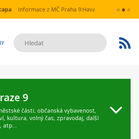
 NN v ul. Drahobejlova,
e z MČ Praha 9:Havarijní stav ulice Kbelská (úsek 
více...
HAVARIJNÍ S
Hledat
NY
raze 9
městské části, občanská vybavenost,
ví, kultura, volný čas, zpravodaj, další
, atp…