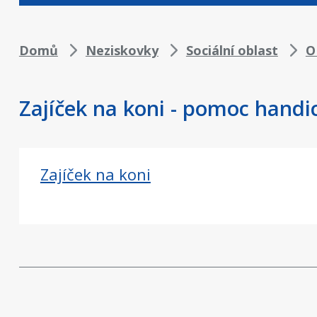
Drobečková
Domů
Neziskovky
Sociální oblast
O
navigace
Zajíček na koni - pomoc han
Zajíček na koni