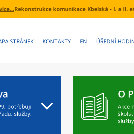
kce komunikace Kbelská - I. a II. etapa
nu 3.7 – 7.8.2026 bude probíhat obnova kabelů VN a
Informac
APA STRÁNEK
KONTAKTY
EN
ÚŘEDNÍ HODI
va
O P
9, potřebuji
Akce 
řadu, služby,
školst
služby