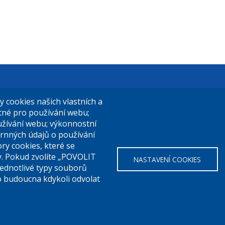
t Praha 9
El. podatelna (s el. podpisem):
cookies našich vlastních a
14/324
posta@praha9.cz
utné pro používání webu;
užívání webu; výkonnostní
a 9
rnných údajů o používání
ry cookies, které se
El. podatelna (bez el. podpisu):
y. Pokud zvolíte „POVOLIT
NASTAVENÍ COOKIES
a:
283 091 111
podatelna@praha9.cz
Jednotlivé typy souborů
o budoucna kdykoli odvolat
o přístupnosti