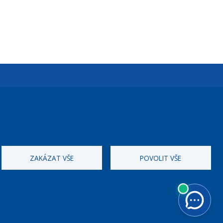
Úřední dny:
Po a St: 08.00-12.00; 13.00-18.00
Úřední hodiny
ZAKÁZAT VŠE
POVOLIT VŠE
ID datové schránky:
nddbppc
IČ:
00063894
DIČ:
CZ00063894