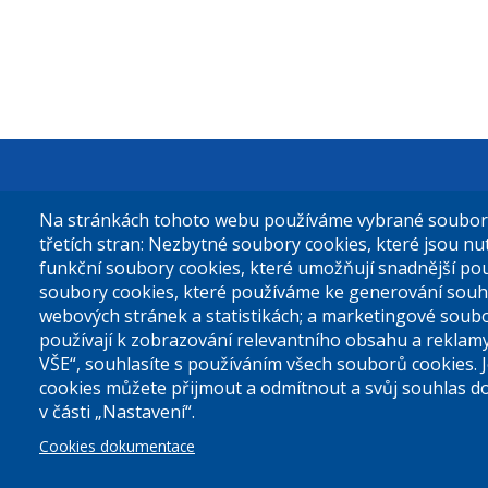
Městská čás
Na stránkách tohoto webu používáme vybrané soubory 
Sokolovská 
třetích stran: Nezbytné soubory cookies, které jsou n
funkční soubory cookies, které umožňují snadnější po
180 49 Prah
soubory cookies, které používáme ke generování souh
webových stránek a statistikách; a marketingové soubo
používají k zobrazování relevantního obsahu a reklam
Tel. ústředn
VŠE“, souhlasíte s používáním všech souborů cookies. 
cookies můžete přijmout a odmítnout a svůj souhlas d
v části „Nastavení“.
Prohlášení 
Cookies dokumentace