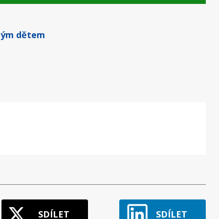
aným dětem
SDÍLET
SDÍLET