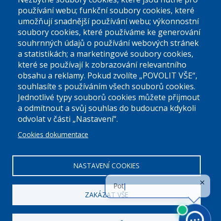
používání webu; funkční soubory cookies, které
umožňují snadnější používání webu; výkonnostní
soubory cookies, které používáme ke generování
souhrnných údajů o používání webových stránek
a statistikách; a marketingové soubory cookies,
které se používají k zobrazování relevantního
Úřední dny:
obsahu a reklamy. Pokud zvolíte „POVOLIT VŠE“,
souhlasíte s používáním všech souborů cookies.
Jednotlivé typy souborů cookies můžete přijmout
Po a St: 08.00-12.00; 13.00-18.00
a odmítnout a svůj souhlas do budoucna kdykoli
Úřední hodiny
odvolat v části „Nastavení“.
Cookies dokumentace
ID datové schránky:
nddbppc
IČ:
00063894
DIČ:
CZ00063894
NASTAVENÍ COOKIES
ZAKÁZAT VŠE