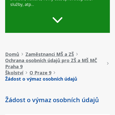
služby, atp…
Drobečková
Domů
Zaměstnanci MŠ a ZŠ
Ochrana osobních údajů pro ZŠ a MŠ MČ
navigace
Praha 9
Školství
O Praze 9
Žádost o výmaz osobních údajů
Žádost o výmaz osobních údajů