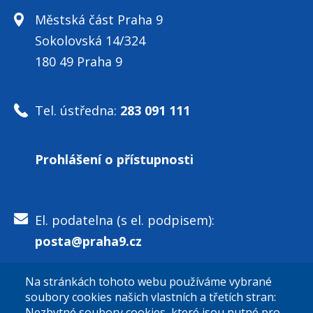
Městská část Praha 9
Sokolovská 14/324
180 49 Praha 9
Tel. ústředna:
283 091 111
Prohlášení o přístupnosti
El. podatelna (s el. podpisem):
posta@praha9.cz
Na stránkách tohoto webu používáme vybrané
El. podatelna (bez el. podpisu):
soubory cookies našich vlastních a třetích stran:
podatelna@praha9.cz
Nezbytné soubory cookies, které jsou nutné pro