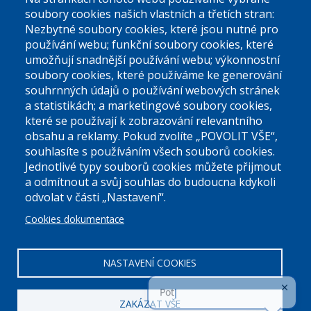
El. podatelna (bez el. podpisu):
soubory cookies našich vlastních a třetích stran:
podatelna@praha9.cz
Nezbytné soubory cookies, které jsou nutné pro
používání webu; funkční soubory cookies, které
umožňují snadnější používání webu; výkonnostní
soubory cookies, které používáme ke generování
souhrnných údajů o používání webových stránek
a statistikách; a marketingové soubory cookies,
které se používají k zobrazování relevantního
Úřední dny:
obsahu a reklamy. Pokud zvolíte „POVOLIT VŠE“,
souhlasíte s používáním všech souborů cookies.
Jednotlivé typy souborů cookies můžete přijmout
Po a St: 08.00-12.00; 13.00-18.00
a odmítnout a svůj souhlas do budoucna kdykoli
Úřední hodiny
odvolat v části „Nastavení“.
Cookies dokumentace
ID datové schránky:
nddbppc
IČ:
00063894
DIČ:
CZ00063894
NASTAVENÍ COOKIES
ZAKÁZAT VŠE