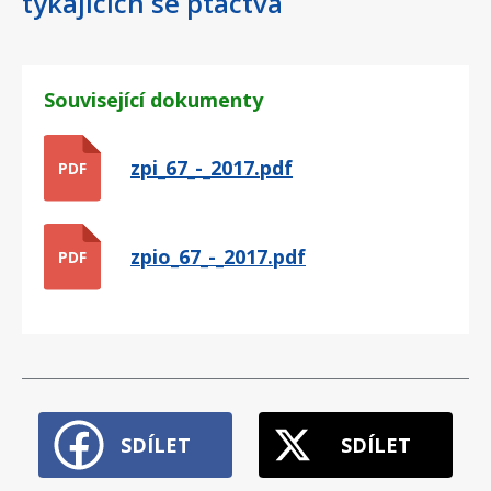
týkajících se ptactva
Související dokumenty
zpi_67_-_2017.pdf
PDF
zpio_67_-_2017.pdf
PDF
SDÍLET
SDÍLET