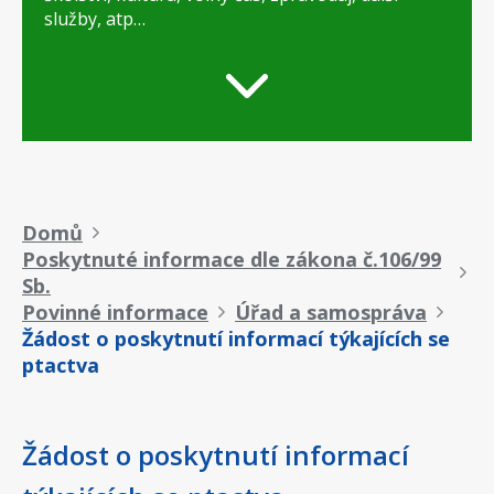
služby, atp…
Drobečková
Domů
Poskytnuté informace dle zákona č.106/99
navigace
Sb.
Povinné informace
Úřad a samospráva
Žádost o poskytnutí informací týkajících se
ptactva
Žádost o poskytnutí informací