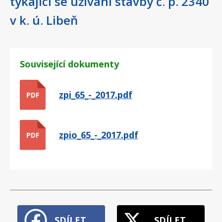
týkající se užívání stavby č. p. 2340
v k. ú. Libeň
Související dokumenty
zpi_65_-_2017.pdf
PDF
zpio_65_-_2017.pdf
PDF
SDÍLET
SDÍLET