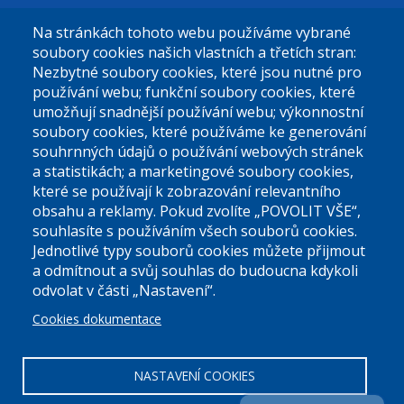
Na stránkách tohoto webu používáme vybrané
El. podatelna (bez el. podpisu):
soubory cookies našich vlastních a třetích stran:
podatelna@praha9.cz
Nezbytné soubory cookies, které jsou nutné pro
používání webu; funkční soubory cookies, které
umožňují snadnější používání webu; výkonnostní
soubory cookies, které používáme ke generování
souhrnných údajů o používání webových stránek
a statistikách; a marketingové soubory cookies,
které se používají k zobrazování relevantního
Úřední dny:
obsahu a reklamy. Pokud zvolíte „POVOLIT VŠE“,
souhlasíte s používáním všech souborů cookies.
Jednotlivé typy souborů cookies můžete přijmout
Po a St: 08.00-12.00; 13.00-18.00
a odmítnout a svůj souhlas do budoucna kdykoli
Úřední hodiny
odvolat v části „Nastavení“.
Cookies dokumentace
ID datové schránky:
nddbppc
IČ:
00063894
DIČ:
CZ00063894
NASTAVENÍ COOKIES