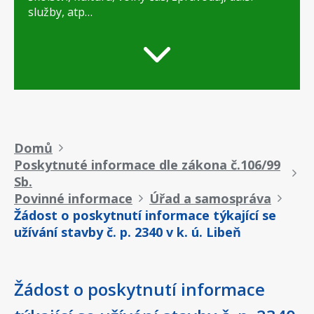
služby, atp…
Drobečková
Domů
Poskytnuté informace dle zákona č.106/99
navigace
Sb.
Povinné informace
Úřad a samospráva
Žádost o poskytnutí informace týkající se
užívání stavby č. p. 2340 v k. ú. Libeň
Žádost o poskytnutí informace