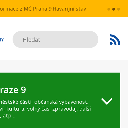
 NN v ul. Drahobejlova,
ce z MČ Praha 9:Havarijní stav ulice Kbelská (úsek
více...
HAVARIJNÍ 
Hledat
NY
raze 9
městské části, občanská vybavenost,
ví, kultura, volný čas, zpravodaj, další
, atp…