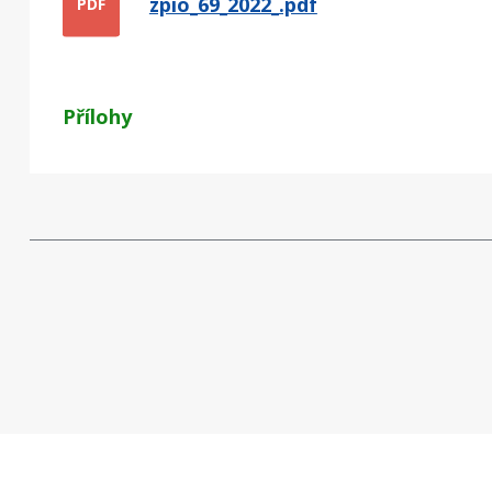
zpio_69_2022_.pdf
PDF
Přílohy