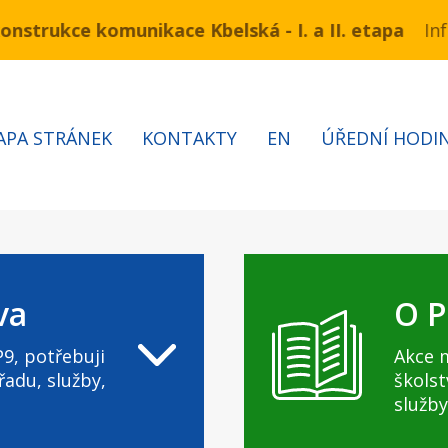
ukce komunikace Kbelská - I. a II. etapa
ínu 3.7 – 7.8.2026 bude probíhat obnova kabelů VN a
Informa
APA STRÁNEK
KONTAKTY
EN
ÚŘEDNÍ HODI
va
O P
9, potřebuji
Akce 
řadu, služby,
školst
služby