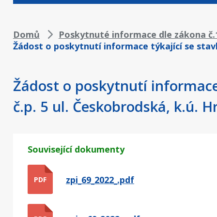
Drobečková
Domů
Poskytnuté informace dle zákona č.1
Žádost o poskytnutí informace týkající se stav
navigace
Žádost o poskytnutí informace
č.p. 5 ul. Českobrodská, k.ú. H
Související dokumenty
zpi_69_2022_.pdf
PDF