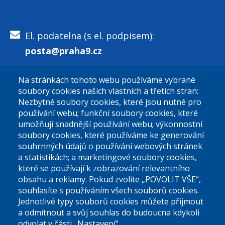
El. podatelna (s el. podpisem):
posta@praha9.cz
Na stránkách tohoto webu používáme vybrané
El. podatelna (bez el. podpisu):
soubory cookies našich vlastních a třetích stran:
podatelna@praha9.cz
Nezbytné soubory cookies, které jsou nutné pro
používání webu; funkční soubory cookies, které
umožňují snadnější používání webu; výkonnostní
soubory cookies, které používáme ke generování
souhrnných údajů o používání webových stránek
a statistikách; a marketingové soubory cookies,
které se používají k zobrazování relevantního
Úřední dny:
obsahu a reklamy. Pokud zvolíte „POVOLIT VŠE“,
souhlasíte s používáním všech souborů cookies.
Jednotlivé typy souborů cookies můžete přijmout
Po a St: 08.00-12.00; 13.00-18.00
a odmítnout a svůj souhlas do budoucna kdykoli
Úřední hodiny
odvolat v části „Nastavení“.