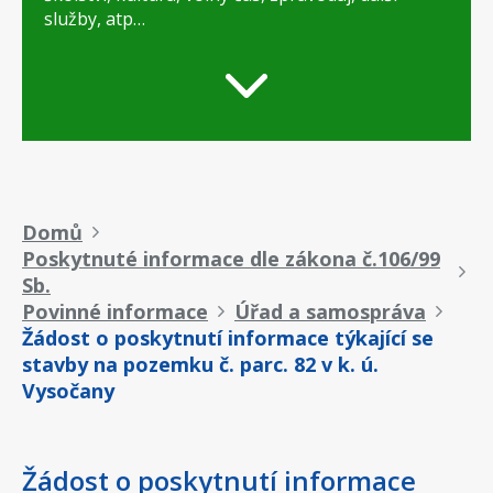
služby, atp…
Drobečková
Domů
Poskytnuté informace dle zákona č.106/99
navigace
Sb.
Povinné informace
Úřad a samospráva
Žádost o poskytnutí informace týkající se
stavby na pozemku č. parc. 82 v k. ú.
Vysočany
Žádost o poskytnutí informace