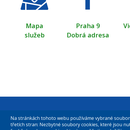
Mapa
Praha 9
Vi
služeb
Dobrá adresa
Městská čás
Na stránkách tohoto webu používáme vybrané soubory 
Sokolovská 
třetích stran: Nezbytné soubory cookies, které jsou n