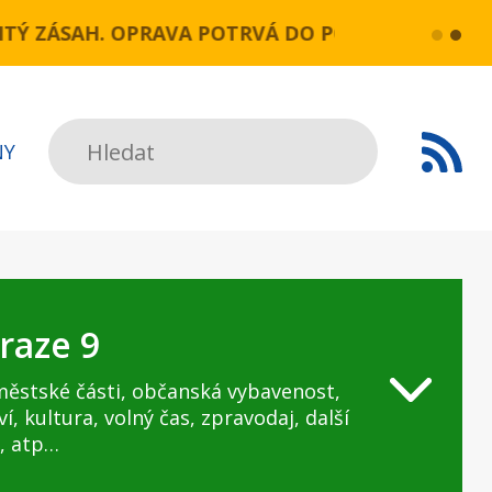
OPRAVA POTRVÁ DO POLOVINY SRPNA.
více...
Praha, 25.
Hledat
NY
raze 9
městské části, občanská vybavenost,
ví, kultura, volný čas, zpravodaj, další
, atp…