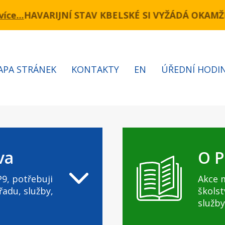
úsek Novopacká – Cínovecká)Komunikace Kbelská
NÍ STAV KBELSKÉ SI VYŽÁDÁ OKAMŽITÝ ZÁSAH. 
APA STRÁNEK
KONTAKTY
EN
ÚŘEDNÍ HODI
va
O P
9, potřebuji
Akce 
řadu, služby,
školst
služby