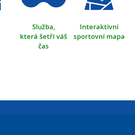
Služba,
Interaktivní
která šetří váš
sportovní mapa
čas
Úřední dny: