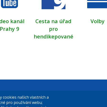
deo kanál
Cesta na úřad
Volby
Prahy 9
pro
hendikepované
t Praha 9
El. podatelna (s el. podpisem):
cookies našich vlastních a
14/324
posta@praha9.cz
utné pro používání webu;