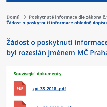
Drobečková
Domů
Poskytnuté informace dle zákona č.1
Žádost o poskytnutí informace ohledně dopisu
navigace
Žádost o poskytnutí informac
byl rozeslán jménem MČ Prah
Související dokumenty
zpi_33_2018_.pdf
PDF