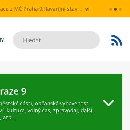
a NN v ul. Drahobejlova,
ce z MČ Praha 9:Havarijní stav ulice Kbelská (úse
více...
HAVARIJNÍ 
Hledat
NY
raze 9
městské části, občanská vybavenost,
ví, kultura, volný čas, zpravodaj, další
, atp…