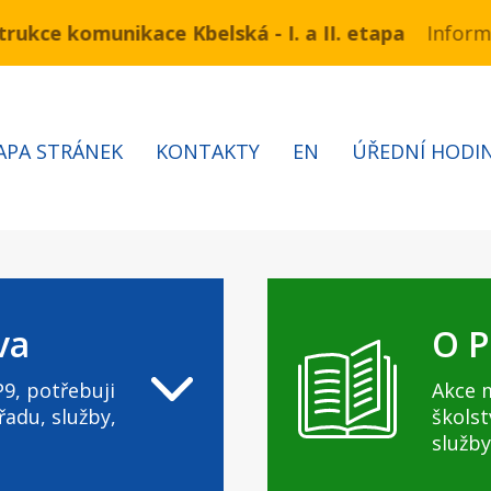
ukce komunikace Kbelská - I. a II. etapa
mínu 3.7 – 7.8.2026 bude probíhat obnova kabelů VN 
Informa
APA STRÁNEK
KONTAKTY
EN
ÚŘEDNÍ HODI
va
O P
9, potřebuji
Akce 
řadu, služby,
školst
služby