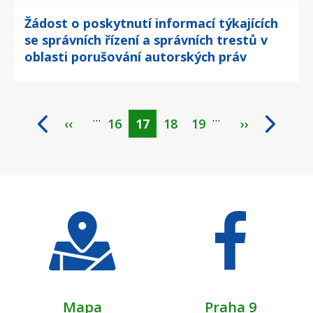
Žádost o poskytnutí informací týkajících
se správních řízení a správních trestů v
oblasti porušování autorských práv
…
…
‹‹
Page
16
Aktuální
17
Page
18
Page
19
››
Pagination
stránka
Mapa
Praha 9