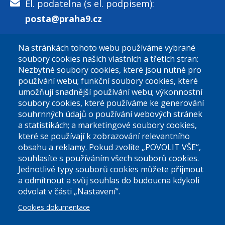
El. podatelna (s el. podpisem):
posta@praha9.cz
Na stránkách tohoto webu používáme vybrané
El. podatelna (bez el. podpisu):
soubory cookies našich vlastních a třetích stran:
podatelna@praha9.cz
Nezbytné soubory cookies, které jsou nutné pro
používání webu; funkční soubory cookies, které
umožňují snadnější používání webu; výkonnostní
soubory cookies, které používáme ke generování
souhrnných údajů o používání webových stránek
a statistikách; a marketingové soubory cookies,
které se používají k zobrazování relevantního
Úřední dny:
obsahu a reklamy. Pokud zvolíte „POVOLIT VŠE“,
souhlasíte s používáním všech souborů cookies.
Jednotlivé typy souborů cookies můžete přijmout
Po a St: 08.00-12.00; 13.00-18.00
a odmítnout a svůj souhlas do budoucna kdykoli
Úřední hodiny
odvolat v části „Nastavení“.
Cookies dokumentace
ID datové schránky:
nddbppc