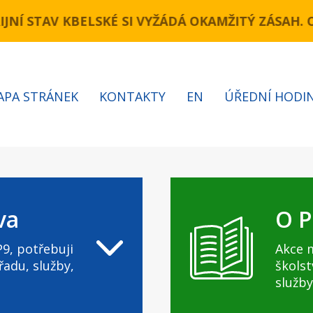
(úsek Novopacká – Cínovecká)Komunikace Kbelská
NÍ STAV KBELSKÉ SI VYŽÁDÁ OKAMŽITÝ ZÁSAH. 
APA STRÁNEK
KONTAKTY
EN
ÚŘEDNÍ HODI
va
O P
9, potřebuji
Akce 
řadu, služby,
školst
služby