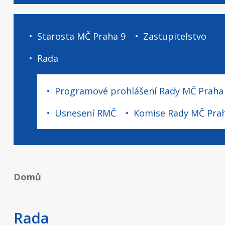
Úřad
Starosta MČ Praha 9
Zastupitelstvo
a
samospráva
Rada
-
podstránky
Programové prohlášení Rady MČ Praha
Usnesení RMČ
Komise Rady MČ Pra
Drobečková
Domů
navigace
Rada