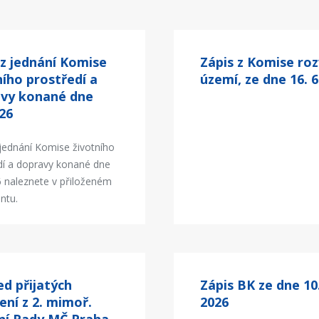
 z jednání Komise
Zápis z Komise roz
ního prostředí a
území, ze dne 16. 6
vy konané dne
026
 jednání Komise životního
dí a dopravy konané dne
6 naleznete v přiloženém
ntu.
ed přijatých
Zápis BK ze dne 10.
ení z 2. mimoř.
2026