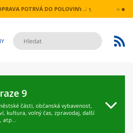
OPRAVA POTRVÁ DO POLOVINY SRPNA.
více...
Praha, 25.
Hledat
NY
raze 9
městské části, občanská vybavenost,
ví, kultura, volný čas, zpravodaj, další
, atp…