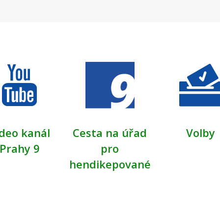
stránka
deo kanál
Cesta na úřad
Volby
Prahy 9
pro
hendikepované