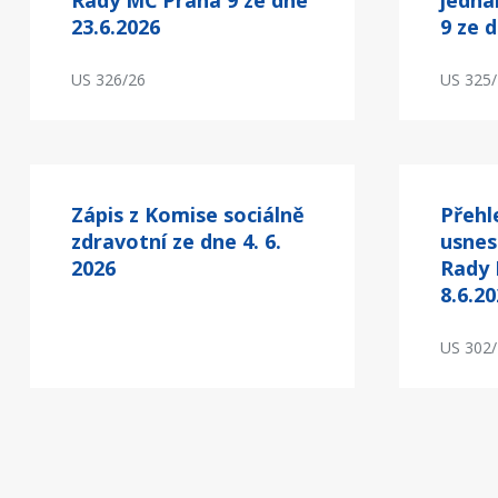
Rady MČ Praha 9 ze dne
jedná
23.6.2026
9 ze 
US 326/26
US 325
Zápis z Komise sociálně
Přehl
zdravotní ze dne 4. 6.
usnes
2026
Rady 
8.6.2
US 302
Pagination