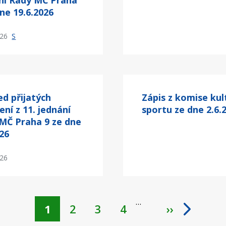
ní Rady MČ Praha
dne 19.6.2026
/26
S
ed přijatých
Zápis z komise kul
ení z 11. jednání
sportu ze dne 2.6.
MČ Praha 9 ze dne
026
/26
…
Aktuální
1
Page
2
Page
3
Page
4
››