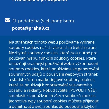
El. podatelna (s el. podpisem):
posta@praha9.cz
Na stránkách tohoto webu používáme vybrané
El. podatelna (bez el. podpisu):
soubory cookies našich vlastních a třetích stran:
podatelna@praha9.cz
Nezbytné soubory cookies, které jsou nutné pro
používání webu; funkční soubory cookies, které
umožňují snadnější používání webu; výkonnostní
soubory cookies, které používáme ke generování
souhrnných údajů o používání webových stránek
a statistikách; a marketingové soubory cookies,
které se používají k zobrazování relevantního
Úřední dny:
obsahu a reklamy. Pokud zvolíte „POVOLIT VŠE“,
souhlasíte s používáním všech souborů cookies.
Jednotlivé typy souborů cookies můžete přijmout
Po a St: 08.00-12.00; 13.00-18.00
a odmítnout a svůj souhlas do budoucna kdykoli